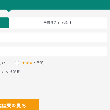
学部学科
から探す
しい
★★★
：普通
：かなり楽勝
索結果を見る