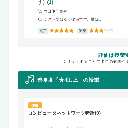
す）
(1)
内田伸子先生
テストではなく発表です。量は...
充実
楽単
5
3
評価は授業
クリックすることで出席の有無や
楽単度「★4以上」の授業
楽単
コンピュータネットワーク特論
(9)