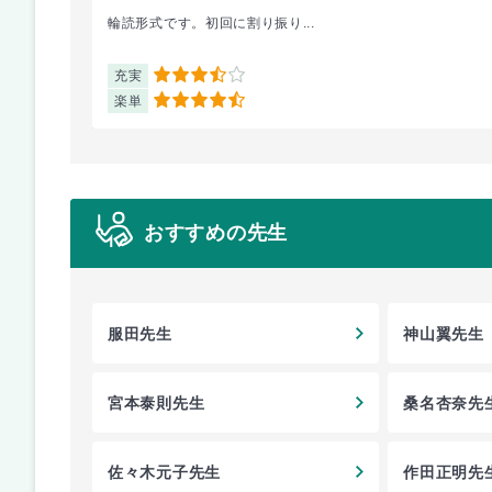
輪読形式です。初回に割り振り...
充実
3.5
楽単
4.5
おすすめの先生
服田先生
神山翼先生
宮本泰則先生
桑名杏奈先
佐々木元子先生
作田正明先