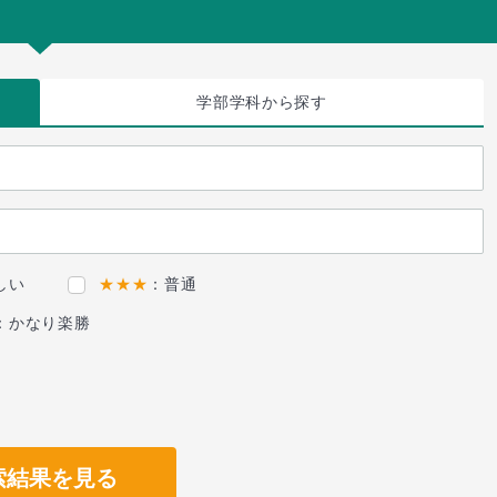
学部学科
から探す
しい
★★★
：普通
：かなり楽勝
索結果を見る