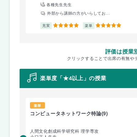
各種先生先生
外部から講師の方がいらしてお...
充実
楽単
5
5
評価は授業
クリックすることで出席の有無や
楽単度「★4以上」の授業
楽単
コンピュータネットワーク特論
(9)
人間文化創成科学研究科 理学専攻
小口正人先生