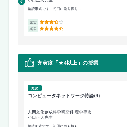
輪読形式です。初回に割り振り...
充実
3.5
楽単
4.5
充実度「★4以上」の授業
充実
コンピュータネットワーク特論
(9)
人間文化創成科学研究科 理学専攻
小口正人先生
輪読形式です。初回に割り振り...