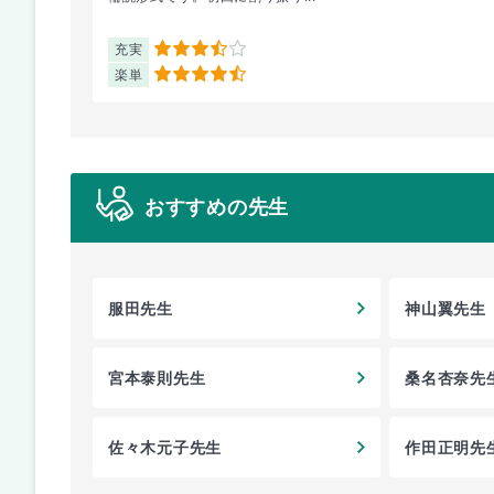
充実
3.5
楽単
4.5
おすすめの先生
服田先生
神山翼先生
宮本泰則先生
桑名杏奈先
佐々木元子先生
作田正明先