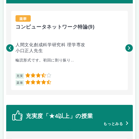
楽単
コンピュータネットワーク特論
(9)
ラ
人間文化創成科学研究科 理学専攻
人
小口正人先生
森
輪読形式です。初回に割り振り...
オム
3.5
充実
充
4.5
楽単
楽
充実度「★4以上」の授業
もっとみる