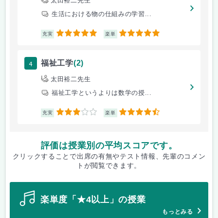
太田裕二先生
生活における物の仕組みの学習...
5
5
充実
楽単
4
福祉工学
(2)
太田裕二先生
福祉工学というよりは数学の授...
3
4.5
充実
楽単
評価は授業別の平均スコアです。
クリックすることで出席の有無やテスト情報、先輩のコメン
トが閲覧できます。
楽単度「★4以上」の授業
もっとみる