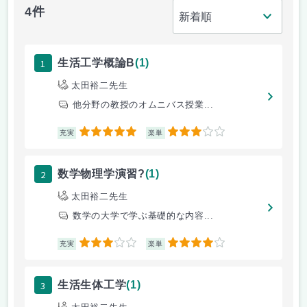
4件
1
生活工学概論B
(1)
太田裕二先生
他分野の教授のオムニバス授業...
5
3
充実
楽単
2
数学物理学演習?
(1)
太田裕二先生
数学の大学で学ぶ基礎的な内容...
3
4
充実
楽単
3
生活生体工学
(1)