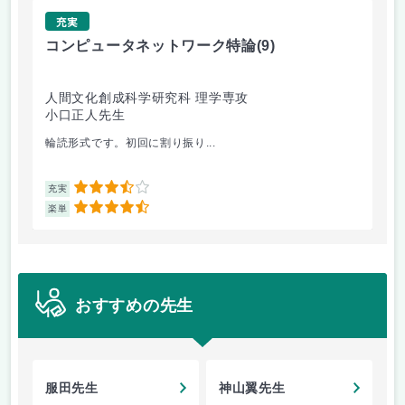
充実
コンピュータネットワーク特論
(9)
ラ
人間文化創成科学研究科 理学専攻
人
小口正人先生
森
輪読形式です。初回に割り振り...
オム
3.5
充実
充
4.5
楽単
楽
おすすめの先生
服田先生
神山翼先生