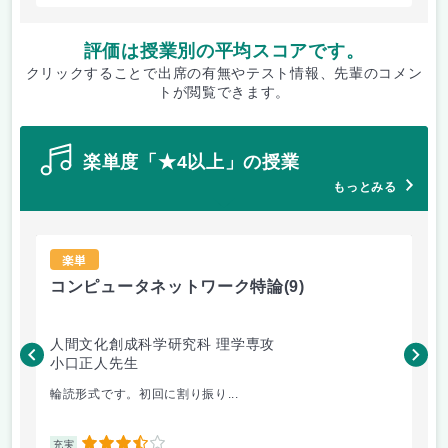
評価は授業別の平均スコアです。
クリックすることで出席の有無やテスト情報、先輩のコメン
トが閲覧できます。
楽単度「★4以上」の授業
もっとみる
楽単
コンピュータネットワーク特論
(9)
ラ
人間文化創成科学研究科 理学専攻
人
小口正人先生
森
輪読形式です。初回に割り振り...
オム
3.5
充実
充