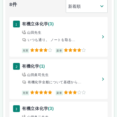
8件
1
有機立体化学
(3)
山田先生
いつも通り。 ノートを取る...
4
4
充実
楽単
2
有機化学
(1)
山田眞司先生
有機化学全般について基礎から...
5
3
充実
楽単
3
有機立体化学
(3)