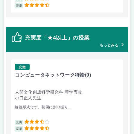
4.5
楽単
楽
充実度「★4以上」の授業
もっとみる
充実
コンピュータネットワーク特論
(9)
ラ
人間文化創成科学研究科 理学専攻
人
小口正人先生
森
輪読形式です。初回に割り振り...
オム
3.5
充実
充
4.5
楽単
楽