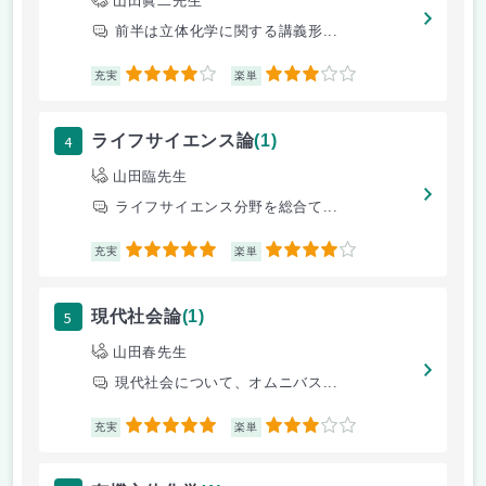
山田眞二先生
前半は立体化学に関する講義形...
4
3
充実
楽単
4
ライフサイエンス論
(1)
山田臨先生
ライフサイエンス分野を総合て...
5
4
充実
楽単
5
現代社会論
(1)
山田春先生
現代社会について、オムニバス...
5
3
充実
楽単