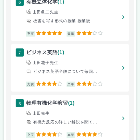
6
有機立体化学
(1)
山田眞二先生
板書を写す形式の授業 授業後...
5
3
充実
楽単
7
ビジネス英語
(1)
山田花子先生
ビジネス英語全般について毎回...
4
3
充実
楽単
8
物理有機化学演習
(1)
山田先生
有機光反応の詳しい解説を聞く...
4
4
充実
楽単