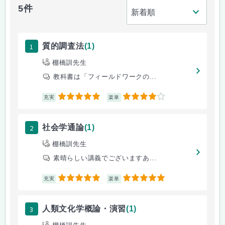
5件
1
質的調査法
(1)
棚橋訓先生
教科書は「フィールドワークの...
5
4
充実
楽単
2
社会学通論
(1)
棚橋訓先生
素晴らしい講義でございますあ...
5
5
充実
楽単
3
人類文化学概論・演習
(1)