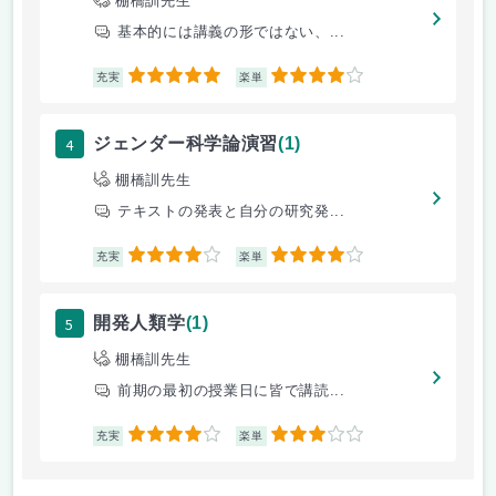
棚橋訓先生
基本的には講義の形ではない、...
5
4
充実
楽単
4
ジェンダー科学論演習
(1)
棚橋訓先生
テキストの発表と自分の研究発...
4
4
充実
楽単
5
開発人類学
(1)
棚橋訓先生
前期の最初の授業日に皆で講読...
4
3
充実
楽単