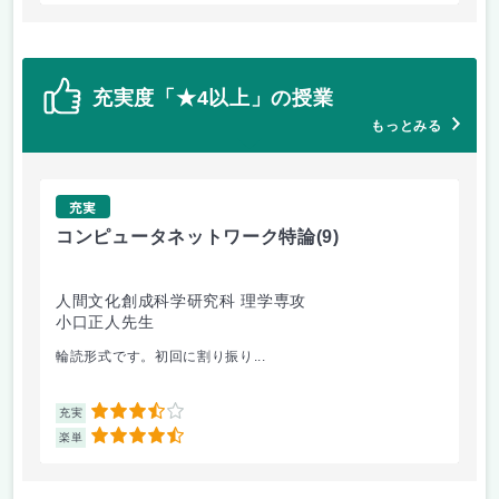
充実度「★4以上」の授業
もっとみる
充実
コンピュータネットワーク特論
(9)
ラ
人間文化創成科学研究科 理学専攻
人
小口正人先生
森
輪読形式です。初回に割り振り...
オム
3.5
充実
充
4.5
楽単
楽