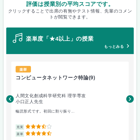
評価は授業別の平均スコアです。
クリックすることで出席の有無やテスト情報、先輩のコメン
トが閲覧できます。
楽単度「★4以上」の授業
もっとみる
楽単
コンピュータネットワーク特論
(9)
ラ
人間文化創成科学研究科 理学専攻
人
小口正人先生
森
輪読形式です。初回に割り振り...
オム
3.5
充実
充
4.5
楽単
楽