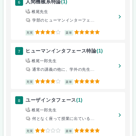
6
人間機械系特論
(1)
椎尾先生
学部のヒューマンインターフェ...
4
5
充実
楽単
7
ヒューマンインタフェース特論
(1)
椎尾一郎先生
通常の講義の他に、学外の先生...
4
5
充実
楽単
8
ユーザインタフェース
(1)
椎尾一郎先生
何となく座って授業に出ている...
2
5
充実
楽単