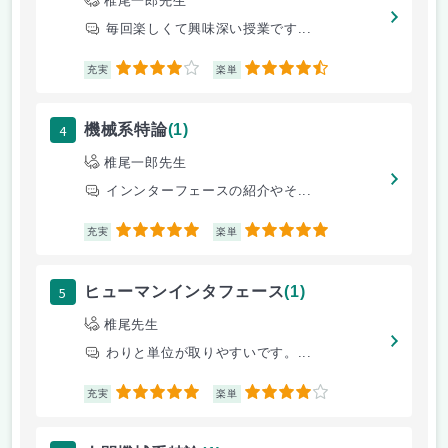
椎尾一郎先生
毎回楽しくて興味深い授業です...
4
4.5
充実
楽単
4
機械系特論
(1)
椎尾一郎先生
インンターフェースの紹介やそ...
5
5
充実
楽単
5
ヒューマンインタフェース
(1)
椎尾先生
わりと単位が取りやすいです。...
5
4
充実
楽単