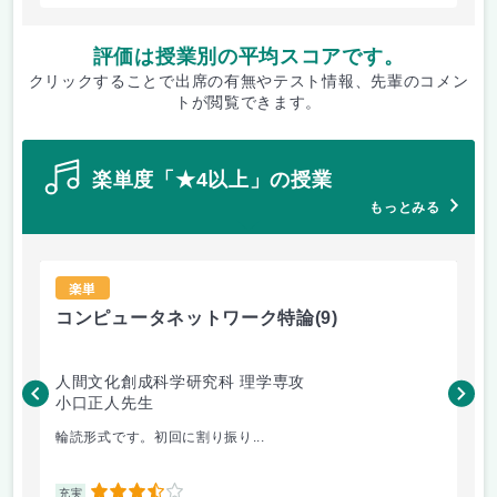
評価は授業別の平均スコアです。
クリックすることで出席の有無やテスト情報、先輩のコメン
トが閲覧できます。
楽単度「★4以上」の授業
もっとみる
楽単
コンピュータネットワーク特論
(9)
ラ
人間文化創成科学研究科 理学専攻
人
小口正人先生
森
輪読形式です。初回に割り振り...
オム
3.5
充実
充