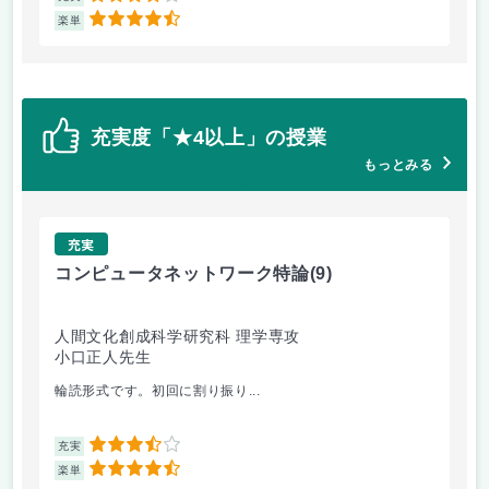
4.5
楽単
楽
充実度「★4以上」の授業
もっとみる
充実
コンピュータネットワーク特論
(9)
ラ
人間文化創成科学研究科 理学専攻
人
小口正人先生
森
輪読形式です。初回に割り振り...
オム
3.5
充実
充
4.5
楽単
楽