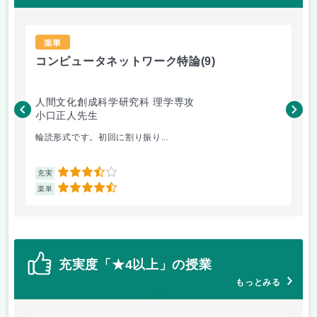
楽単
コンピュータネットワーク特論
(9)
ラ
人間文化創成科学研究科 理学専攻
人
小口正人先生
森
輪読形式です。初回に割り振り...
オム
3.5
充実
充
4.5
楽単
楽
充実度「★4以上」の授業
もっとみる