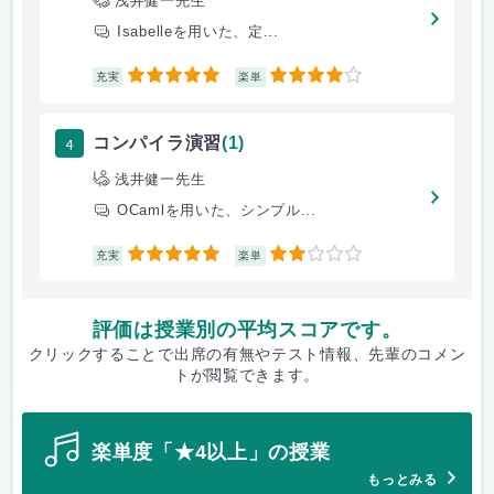
浅井健一先生
Isabelleを用いた、定...
5
4
充実
楽単
4
コンパイラ演習
(1)
浅井健一先生
OCamlを用いた、シンプル...
5
2
充実
楽単
評価は授業別の平均スコアです。
クリックすることで出席の有無やテスト情報、先輩のコメン
トが閲覧できます。
楽単度「★4以上」の授業
もっとみる