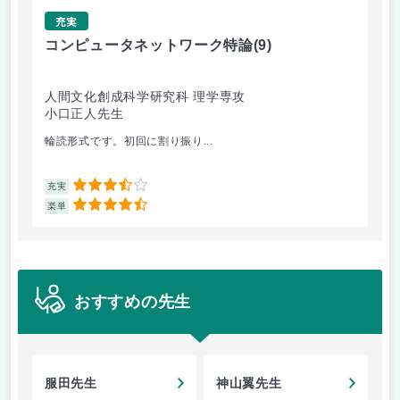
充実
コンピュータネットワーク特論
(9)
ラ
人間文化創成科学研究科 理学専攻
人
小口正人先生
森
輪読形式です。初回に割り振り...
オム
3.5
充実
充
4.5
楽単
楽
おすすめの先生
服田先生
神山翼先生