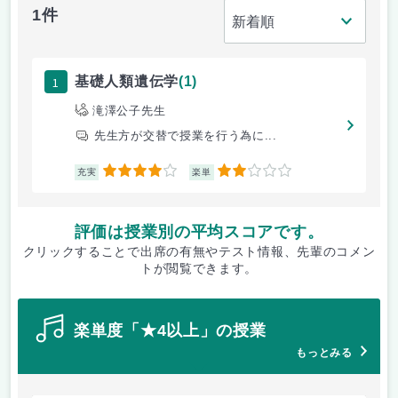
1件
1
基礎人類遺伝学
(1)
滝澤公子先生
先生方が交替で授業を行う為に...
4
2
充実
楽単
評価は授業別の平均スコアです。
クリックすることで出席の有無やテスト情報、先輩のコメン
トが閲覧できます。
楽単度「★4以上」の授業
もっとみる