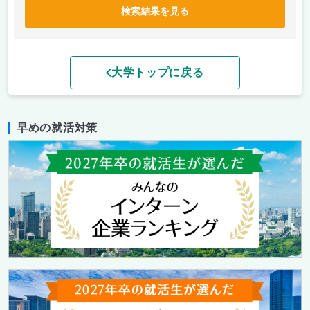
検索結果を見る
大学トップに戻る
早めの就活対策