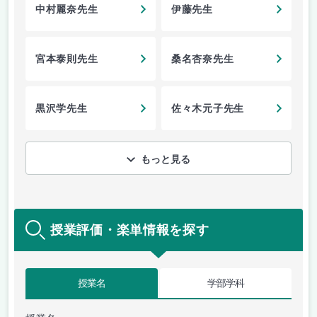
中村麗奈先生
伊藤先生
宮本泰則先生
桑名杏奈先生
黒沢学先生
佐々木元子先生
もっと見る
授業評価・楽単情報を探す
授業名
学部学科