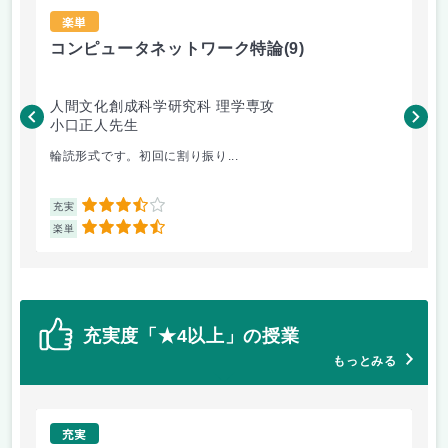
楽単
コンピュータネットワーク特論
(9)
ラ
人間文化創成科学研究科 理学専攻
人
小口正人先生
森
輪読形式です。初回に割り振り...
オム
3.5
充実
充
4.5
楽単
楽
充実度「★4以上」の授業
もっとみる
充実