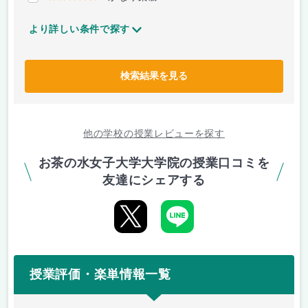
より詳しい条件で探す
検索結果を見る
他の学校の授業レビューを探す
お茶の水女子大学大学院の授業口コミを
友達にシェアする
授業評価・楽単情報一覧