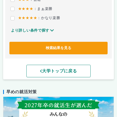
★★★★
：まぁ楽勝
★★★★★
：かなり楽勝
より詳しい条件で探す
検索結果を見る
大学トップに戻る
早めの就活対策