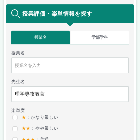
授業評価・楽単情報を探す
授業名
学部学科
授業名
先生名
楽単度
★
：かなり厳しい
★★
：やや厳しい
★★★
：普通