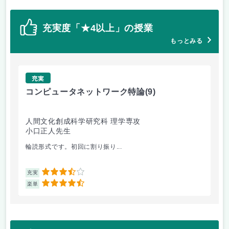
充実度「★4以上」の授業
もっとみる
充実
コンピュータネットワーク特論
(9)
ラ
人間文化創成科学研究科 理学専攻
人
小口正人先生
森
輪読形式です。初回に割り振り...
オム
3.5
充実
充
4.5
楽単
楽