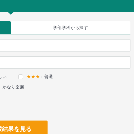
学部学科
から探す
しい
★★★
：普通
：かなり楽勝
索結果を見る