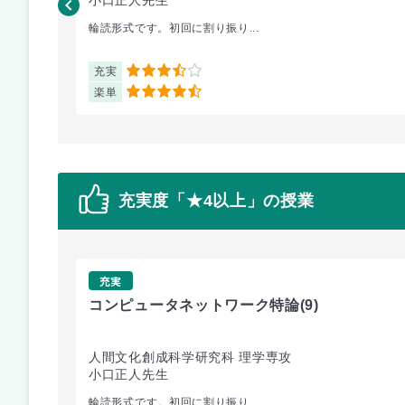
輪読形式です。初回に割り振り...
充実
3.5
楽単
4.5
充実度「★4以上」の授業
充実
コンピュータネットワーク特論
(9)
人間文化創成科学研究科 理学専攻
小口正人先生
輪読形式です。初回に割り振り...