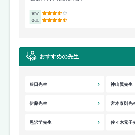
充実
3.5
楽単
4.5
おすすめの先生
服田先生
神山翼先生
伊藤先生
宮本泰則先
黒沢学先生
佐々木元子