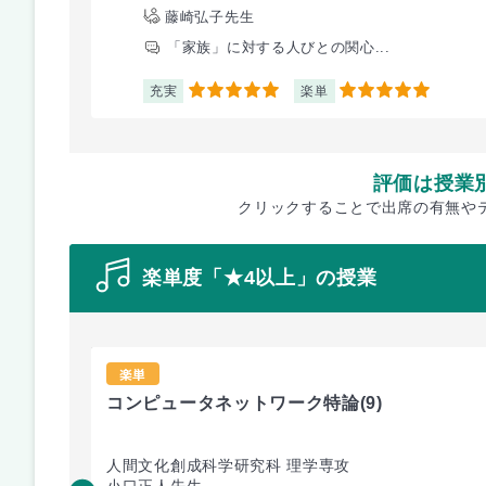
藤崎弘子先生
「家族」に対する人びとの関心...
充実
楽単
5
5
評価は授業
クリックすることで出席の有無や
楽単度「★4以上」の授業
楽単
コンピュータネットワーク特論
(9)
人間文化創成科学研究科 理学専攻
小口正人先生