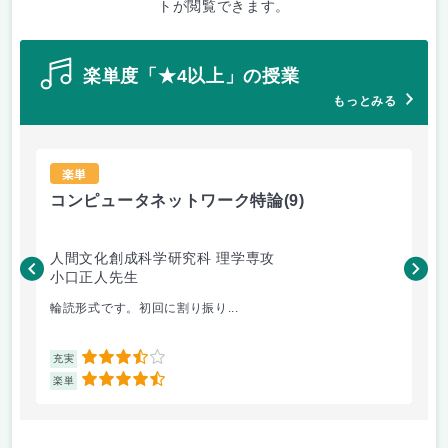
トが閲覧できます。
楽単度「★4以上」の授業
もっとみる
楽単
コンピュータネットワーク特論
(9)
ラ
人間文化創成科学研究科 理学専攻
人
小口正人先生
森
輪読形式です。初回に割り振り...
オム
3.5
充実
充
4.5
楽単
楽