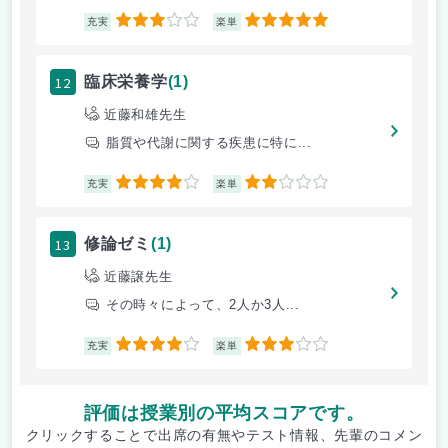
3
5
充実
楽単
12
臨床栄養学
(1)
近藤和雄先生
脂質や代謝に関する疾患に特に...
4
2
充実
楽単
13
修論ゼミ
(1)
近藤譲先生
その時々によって、2人か3人...
4
3
充実
楽単
評価は授業別の平均スコアです。
クリックすることで出席の有無やテスト情報、先輩のコメン