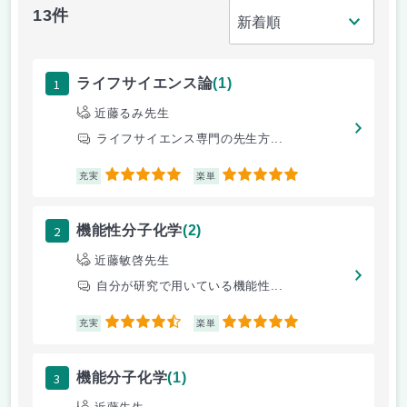
13件
1
ライフサイエンス論
(1)
近藤るみ先生
ライフサイエンス専門の先生方...
5
5
充実
楽単
2
機能性分子化学
(2)
近藤敏啓先生
自分が研究で用いている機能性...
4.5
5
充実
楽単
3
機能分子化学
(1)