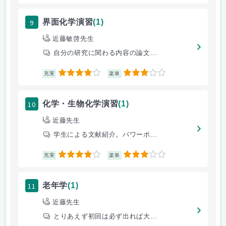
9
界面化学演習
(1)
近藤敏啓先生
自分の研究に関わる内容の論文...
4
3
充実
楽単
10
化学・生物化学演習
(1)
近藤先生
学生による文献紹介。パワーポ...
4
3
充実
楽単
11
老年学
(1)
近藤先生
とりあえず初回は必ず出れば大...