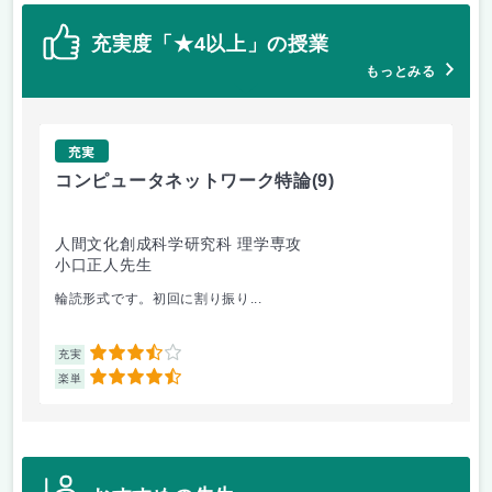
充実度「★4以上」の授業
もっとみる
充実
コンピュータネットワーク特論
(9)
ラ
人間文化創成科学研究科 理学専攻
人
小口正人先生
森
輪読形式です。初回に割り振り...
オム
3.5
充実
充
4.5
楽単
楽