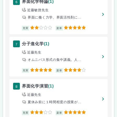
6
界面化学特論
(1)
近藤敏啓先生
界面に働く力学、界面活性剤に...
2
5
充実
楽単
7
分子進化学
(1)
近藤先生
オムニバス形式の集中講義。人...
5
4
充実
楽単
8
界面化学演習
(1)
近藤先生
夏休み前に１時間程度の授業が...
3
5
充実
楽単