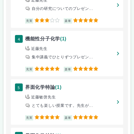
近藤先生
自分の研究についてのプレゼン...
3
5
充実
楽単
4
機能性分子化学
(1)
近藤先生
集中講義でひとりずつプレゼン...
5
5
充実
楽単
5
界面化学特論
(1)
近藤敏啓先生
とても楽しい授業です。先生が...
5
5
充実
楽単