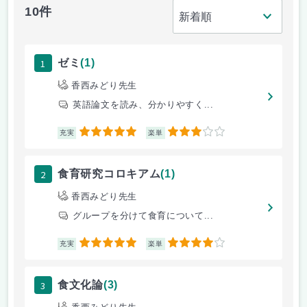
10件
1
ゼミ
(1)
香西みどり先生
英語論文を読み、分かりやすく...
5
3
充実
楽単
2
食育研究コロキアム
(1)
香西みどり先生
グループを分けて食育について...
5
4
充実
楽単
3
食文化論
(3)