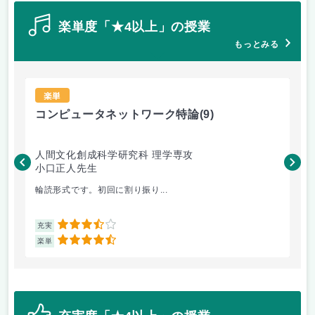
楽単度「★4以上」の授業
もっとみる
楽単
コンピュータネットワーク特論
(9)
ラ
人間文化創成科学研究科 理学専攻
人
小口正人先生
森
輪読形式です。初回に割り振り...
オム
3.5
充実
充
4.5
楽単
楽