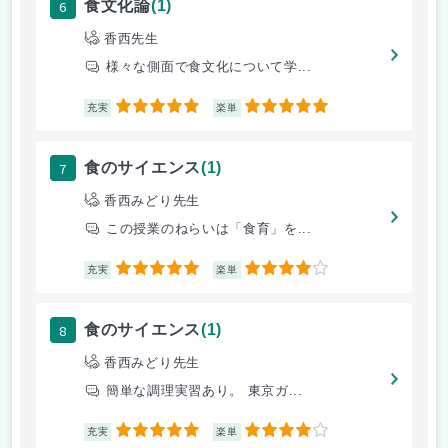
6
食文化論
(1)
香西先生
様々な側面で食文化について学...
5
5
充実
楽単
7
食のサイエンス
(1)
香西みどり先生
この授業のねらいは「食育」を...
5
4
充実
楽単
8
食のサイエンス
(1)
香西みどり先生
簡単な調理実習あり。 東京ガ...
5
4
充実
楽単