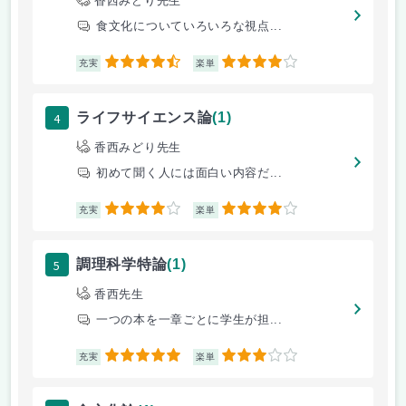
香西みどり先生
食文化についていろいろな視点...
4.5
4
充実
楽単
4
ライフサイエンス論
(1)
香西みどり先生
初めて聞く人には面白い内容だ...
4
4
充実
楽単
5
調理科学特論
(1)
香西先生
一つの本を一章ごとに学生が担...
5
3
充実
楽単