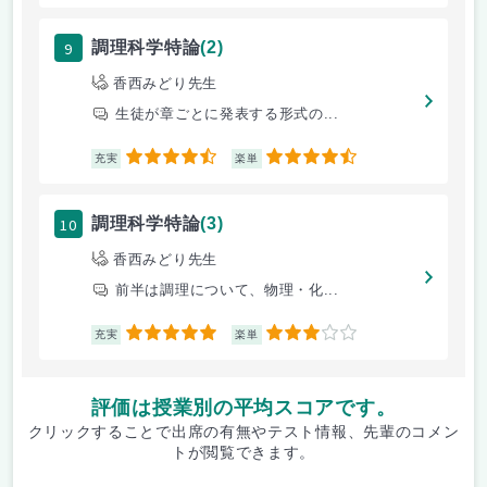
9
調理科学特論
(2)
香西みどり先生
生徒が章ごとに発表する形式の...
4.5
4.5
充実
楽単
10
調理科学特論
(3)
香西みどり先生
前半は調理について、物理・化...
5
3
充実
楽単
評価は授業別の平均スコアです。
クリックすることで出席の有無やテスト情報、先輩のコメン
トが閲覧できます。