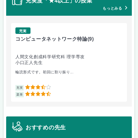
充実度「★4以上」の授業
もっとみる
充実
コンピュータネットワーク特論
(9)
ラ
人間文化創成科学研究科 理学専攻
人
小口正人先生
森
輪読形式です。初回に割り振り...
オム
3.5
充実
充
4.5
楽単
楽
おすすめの先生