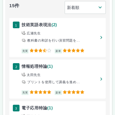
15件
1
技術英語表現法
(2)
広瀬先生
教科書の和訳を行い演習問題を...
3.5
5
充実
楽単
2
情報処理特論
(1)
太田先生
プリントを使用して講義を進め...
5
5
充実
楽単
3
電子応用特論
(1)