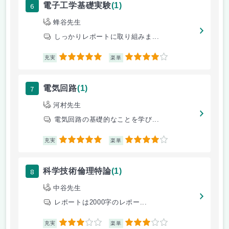
6
電子工学基礎実験
(1)
蜂谷先生
しっかりレポートに取り組みま...
5
4
充実
楽単
7
電気回路
(1)
河村先生
電気回路の基礎的なことを学び...
5
4
充実
楽単
8
科学技術倫理特論
(1)
中谷先生
レポートは2000字のレポー...
3
3
充実
楽単