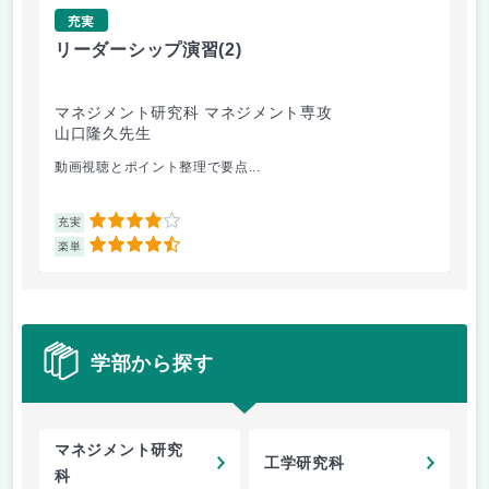
充実
リーダーシップ演習
(2)
遺
マネジメント研究科 マネジメント専攻
理
山口隆久先生
池
動画視聴とポイント整理で要点...
遺
4
充実
充
4.5
楽単
楽
学部から探す
マネジメント研究
工学研究科
科