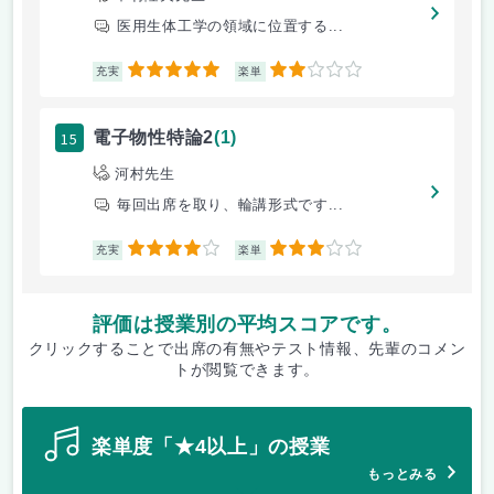
医用生体工学の領域に位置する...
5
2
充実
楽単
15
電子物性特論2
(1)
河村先生
毎回出席を取り、輪講形式です...
4
3
充実
楽単
評価は授業別の平均スコアです。
クリックすることで出席の有無やテスト情報、先輩のコメン
トが閲覧できます。
楽単度「★4以上」の授業
もっとみる