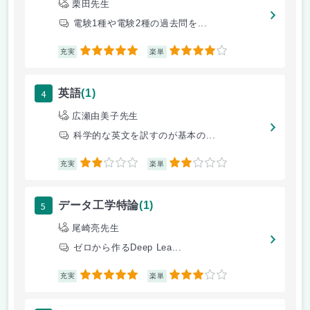
栗田先生
電験1種や電験2種の過去問を...
5
4
充実
楽単
4
英語
(1)
広瀬由美子先生
科学的な英文を訳すのが基本の...
2
2
充実
楽単
5
データ工学特論
(1)
尾崎亮先生
ゼロから作るDeep Lea...
5
3
充実
楽単