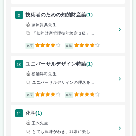
9
技術者のための知的財産論
(1)
藤原貴典先生
「知的財産管理技能検定３級」...
4
4
充実
楽単
10
ユニバーサルデザイン特論
(1)
松浦洋司先生
ユニバーサルデザインの理念を...
4
4
充実
楽単
11
化学
(1)
玉木先生
とても興味がわき、非常に楽し...