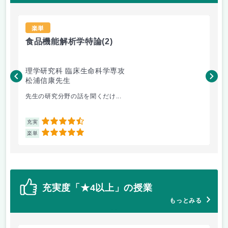
楽単
食品機能解析学特論
(2)
技
理学研究科 臨床生命科学専攻
工
松浦信康先生
広
先生の研究分野の話を聞くだけ...
教
4.5
充実
充
5
楽単
楽
充実度「★4以上」の授業
もっとみる