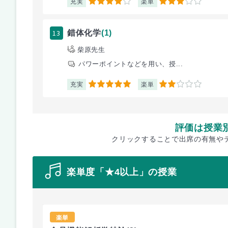
充実
楽単
4
3
13
錯体化学
(1)
柴原先生
パワーポイントなどを用い、授...
充実
楽単
5
2
評価は授業
クリックすることで出席の有無や
楽単度「★4以上」の授業
楽単