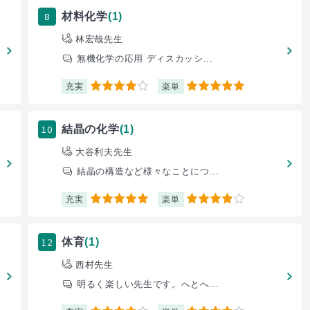
8
材料化学
(1)
林宏哉先生
無機化学の応用 ディスカッシ...
充実
楽単
4
5
10
結晶の化学
(1)
大谷利夫先生
結晶の構造など様々なことにつ...
充実
楽単
5
4
12
体育
(1)
西村先生
明るく楽しい先生です。へとへ...