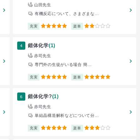
山田先生
有機反応について、さまざまな...
充実
楽単
5
2
4
錯体化学
(1)
赤司先生
専門外の生徒がいる場合 簡...
充実
楽単
5
5
6
錯体化学?
(1)
赤司先生
単結晶構造解析などについて分...
充実
楽単
5
3