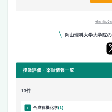
他の学校
岡山理科大学大学院の
授業評価・楽単情報一覧
13件
1
合成有機化学
(1)