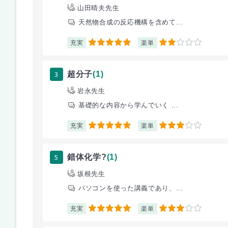
山田晴夫先生
天然物合成の反応機構を含めて...
充実
楽単
5
2
3
超分子
(1)
岩永先生
基礎的な内容から学んでいく ...
充実
楽単
5
3
5
錯体化学?
(1)
坂根先生
パソコンを使った講義であり、...
充実
楽単
5
3