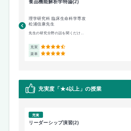
食品機能解析学特論
(2)
理学研究科 臨床生命科学専攻
松浦信康先生
先生の研究分野の話を聞くだけ...
充実
4.5
楽単
5
充実度「★4以上」の授業
充実
リーダーシップ演習
(2)