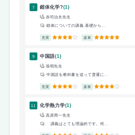
7
錯体化学?
(1)
赤司治夫先生
錯体についての講義 基礎から...
充実
楽単
4
5
9
中国語
(1)
張明先生
中国語を教科書を追って普通に...
充実
楽単
4
4
11
化学熱力学
(1)
高原周一先生
講義はとても理論的です。何...