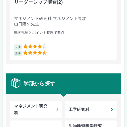
リーダーシップ演習
(2)
遺
マネジメント研究科 マネジメント専攻
理
山口隆久先生
池
動画視聴とポイント整理で要点...
遺
4
充実
充
4.5
楽単
楽
学部から探す
マネジメント研究
工学研究科
科
生物地球科学研究