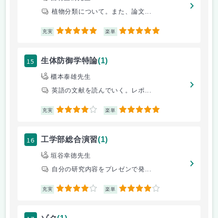
植物分類について。また、論文...
5
5
充実
楽単
15
生体防御学特論
(1)
櫃本泰雄先生
英語の文献を読んでいく。レポ...
4
5
充実
楽単
16
工学部総合演習
(1)
垣谷幸徳先生
自分の研究内容をプレゼンで発...
4
4
充実
楽単