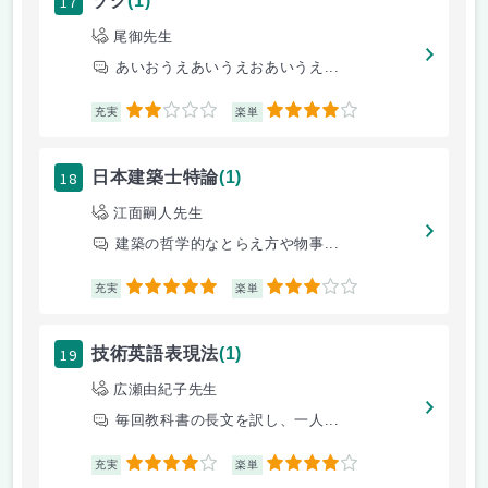
17
ゾク
(1)
尾御先生
あいおうえあいうえおあいうえ...
2
4
充実
楽単
18
日本建築士特論
(1)
江面嗣人先生
建築の哲学的なとらえ方や物事...
5
3
充実
楽単
19
技術英語表現法
(1)
広瀬由紀子先生
毎回教科書の長文を訳し、一人...
4
4
充実
楽単