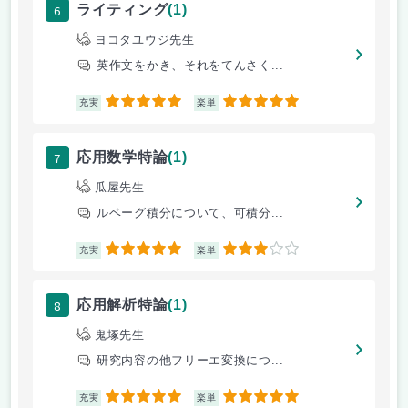
6
ライティング
(1)
ヨコタユウジ先生
英作文をかき、それをてんさく...
5
5
充実
楽単
7
応用数学特論
(1)
瓜屋先生
ルベーグ積分について、可積分...
5
3
充実
楽単
8
応用解析特論
(1)
鬼塚先生
研究内容の他フリーエ変換につ...
5
5
充実
楽単