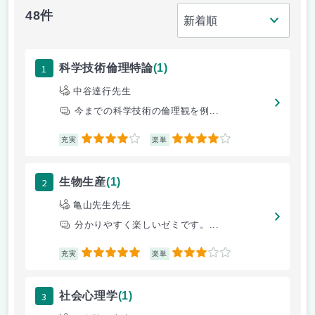
48件
1
科学技術倫理特論
(1)
中谷達行先生
今までの科学技術の倫理観を例...
4
4
充実
楽単
2
生物生産
(1)
亀山先生先生
分かりやすく楽しいゼミです。...
5
3
充実
楽単
3
社会心理学
(1)