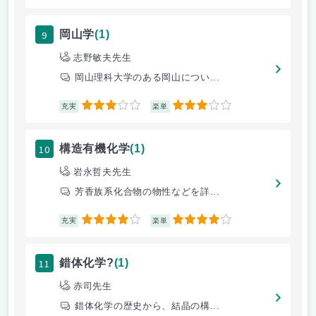
9
岡山学
(1)
志野敏夫先生
岡山理科大学のある岡山につい...
3
3
充実
楽単
10
構造有機化学
(1)
岩永哲夫先生
芳香族系化合物の物性などを詳...
4
4
充実
楽単
11
錯体化学?
(1)
赤司先生
錯体化学の歴史から、結晶の構...