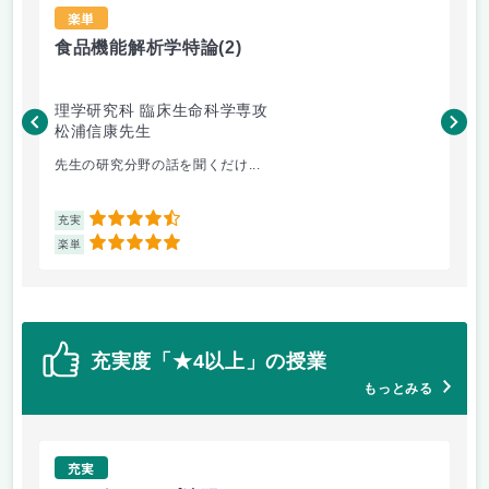
楽単
食品機能解析学特論
(2)
技
理学研究科 臨床生命科学専攻
工
松浦信康先生
広
先生の研究分野の話を聞くだけ...
教
4.5
充実
充
5
楽単
楽
充実度「★4以上」の授業
もっとみる
充実