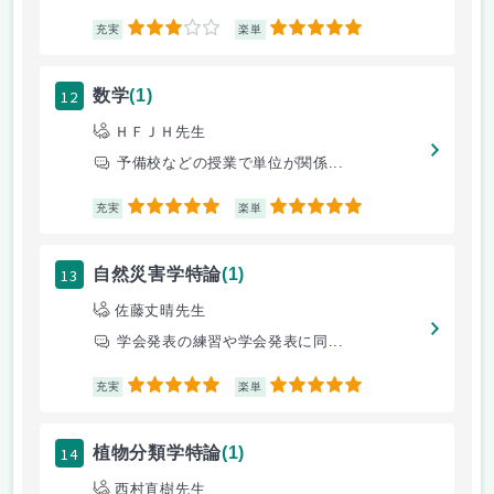
3
5
充実
楽単
12
数学
(1)
ＨＦＪＨ先生
予備校などの授業で単位が関係...
5
5
充実
楽単
13
自然災害学特論
(1)
佐藤丈晴先生
学会発表の練習や学会発表に同...
5
5
充実
楽単
14
植物分類学特論
(1)
西村直樹先生