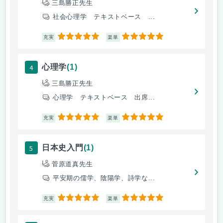
三島勝正先生
社会心理学 テキストベース ...
5
5
充実
楽単
4
心理学
(1)
三島勝正先生
心理学 テキストベース 出席...
5
5
充実
楽単
5
日本史入門
(1)
菅原道真先生
平安期の儒学、陰陽学、詩学な...
5
5
充実
楽単