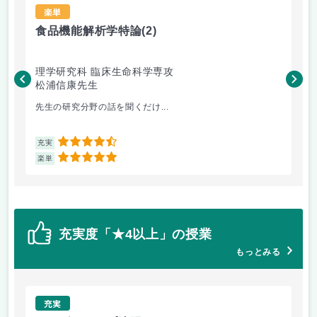
楽単
食品機能解析学特論
(2)
技
理学研究科 臨床生命科学専攻
工
松浦信康先生
広
先生の研究分野の話を聞くだけ...
教
4.5
充実
充
5
楽単
楽
充実度「★4以上」の授業
もっとみる
充実