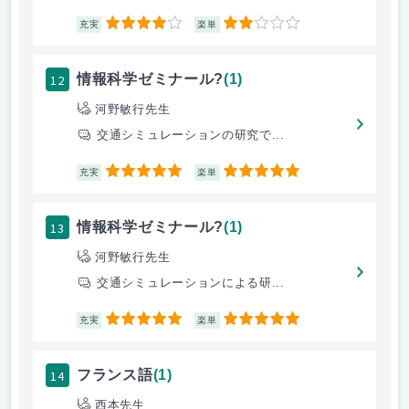
4
2
充実
楽単
12
情報科学ゼミナール?
(1)
河野敏行先生
交通シミュレーションの研究で...
5
5
充実
楽単
13
情報科学ゼミナール?
(1)
河野敏行先生
交通シミュレーションによる研...
5
5
充実
楽単
14
フランス語
(1)
西本先生