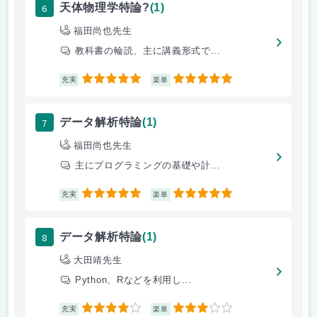
6
天体物理学特論?
(1)
福田尚也先生
教科書の輪読、主に講義形式で...
5
5
充実
楽単
7
データ解析特論
(1)
福田尚也先生
主にプログラミングの基礎や計...
5
5
充実
楽単
8
データ解析特論
(1)
大田靖先生
Python、Rなどを利用し...
4
3
充実
楽単