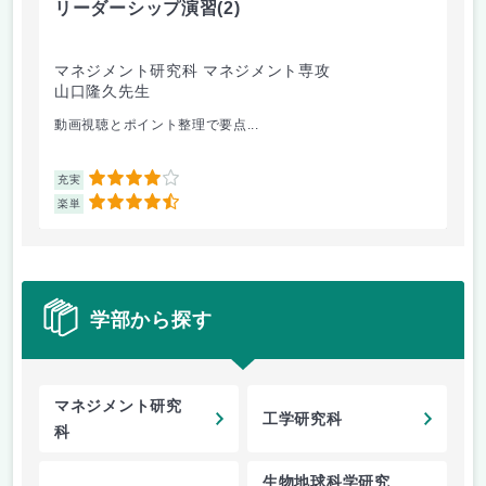
リーダーシップ演習
(2)
遺
マネジメント研究科 マネジメント専攻
理
山口隆久先生
池
動画視聴とポイント整理で要点...
遺
4
充実
充
4.5
楽単
楽
学部から探す
マネジメント研究
工学研究科
科
生物地球科学研究