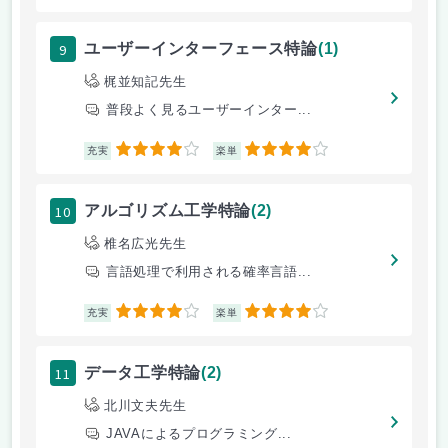
9
ユーザーインターフェース特論
(1)
梶並知記先生
普段よく見るユーザーインター...
4
4
充実
楽単
10
アルゴリズム工学特論
(2)
椎名広光先生
言語処理で利用される確率言語...
4
4
充実
楽単
11
データ工学特論
(2)
北川文夫先生
JAVAによるプログラミング...