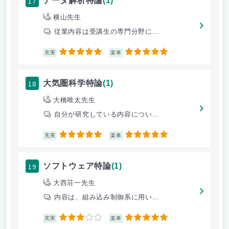
17
データ解析特論
(1)
横山先生
従業内容は受講生の専門分野に...
5
5
充実
楽単
18
大気圏科学特論
(1)
大橋唯太先生
自分が研究している内容につい...
5
5
充実
楽単
19
ソフトウェア特論
(1)
大西荘一先生
内容は、組み込み制御系に用い...
3
5
充実
楽単