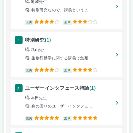
亀崎先生
特別研究なので、講義というよ...
4
3
充実
楽単
4
特別研究
(1)
武山先生
生物行動学に関する講義で魚類...
4
4
充実
楽単
5
ユーザーインタフェース特論
(1)
本田先生
身の回りのユーザーインタフェ...
5
5
充実
楽単