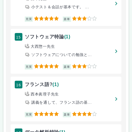
小テスト＆会話が基本です。 ...
5
3
充実
楽単
15
ソフトウェア特論
(1)
大西惣一先生
ソフトウェアについての勉強と...
5
3
充実
楽単
16
フランス語?
(1)
西本眞理子先生
講義を通して、フランス語の基...
5
4
充実
楽単