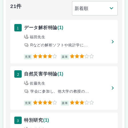
21件
1
データ解析特論
(1)
福田先生
Rなどの解析ソフトや統計学に...
4
3
充実
楽単
2
自然災害学特論
(1)
佐藤先生
学会に参加し、他大学の教授の...
4
3
充実
楽単
3
特別研究
(1)