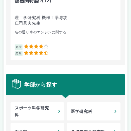
熱機関特論?
(12)
ナ
理工学研究科 機械工学専攻
総
庄司秀夫先生
川
名の通り車のエンジンに関する...
主
4
充実
充
4.5
楽単
楽
学部から探す
スポーツ科学研究
医学研究科
科