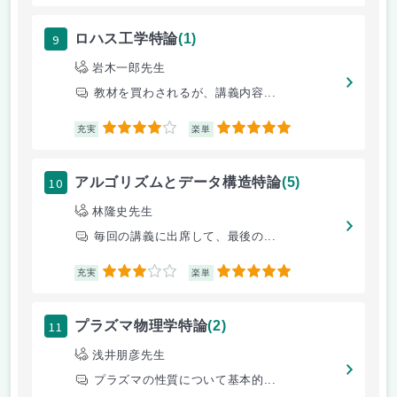
9
ロハス工学特論
(1)
岩木一郎先生
教材を買わされるが、講義内容...
4
5
充実
楽単
10
アルゴリズムとデータ構造特論
(5)
林隆史先生
毎回の講義に出席して、最後の...
3
5
充実
楽単
11
プラズマ物理学特論
(2)
浅井朋彦先生
プラズマの性質について基本的...