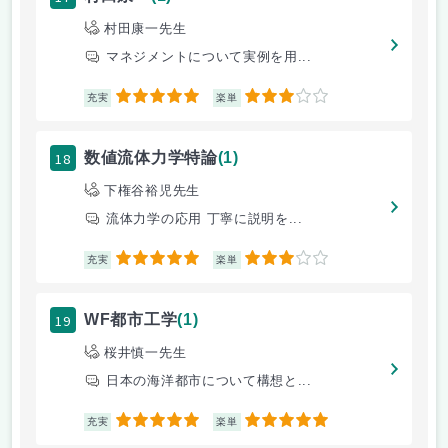
村田康一先生
マネジメントについて実例を用...
5
3
充実
楽単
18
数値流体力学特論
(1)
下権谷裕児先生
流体力学の応用 丁寧に説明を...
5
3
充実
楽単
19
WF都市工学
(1)
桜井慎一先生
日本の海洋都市について構想と...
5
5
充実
楽単