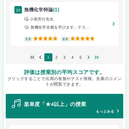
20
無機化学特論
(1)
小島芳行先生
無機化学全般を学びます。テス...
5
5
充実
楽単
2
3
4
5
1
評価は授業別の平均スコアです。
クリックすることで出席の有無やテスト情報、先輩のコメン
トが閲覧できます。
楽単度「★4以上」の授業
もっとみる