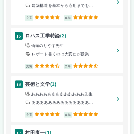
建築構造を基本から応用までを...
5
5
充実
楽単
15
ロハス工学特論
(2)
仙頭のりやす先生
レポート書くのは大変だが授業...
4.5
4.5
充実
楽単
16
芸術と文学
(1)
あああああああああああああ先生
ああああああああああああああ...
5
5
充実
楽単
17
村田康一
(1)