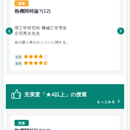
楽単
熱機関特論?
(12)
ナ
理工学研究科 機械工学専攻
総
庄司秀夫先生
川
名の通り車のエンジンに関する...
主
4
充実
充
4.5
楽単
楽
充実度「★4以上」の授業
もっとみる
充実