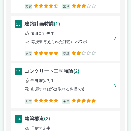
4.5
3
充実
楽単
12
建築計画特講
(1)
廣田直行先生
毎授業与えられた課題にパワポ...
5
2
充実
楽単
13
コンクリート工学特論
(2)
子田康弘先生
出席すればSは取れる科目であ...
5
5
充実
楽単
14
建築構造
(2)
千葉学先生