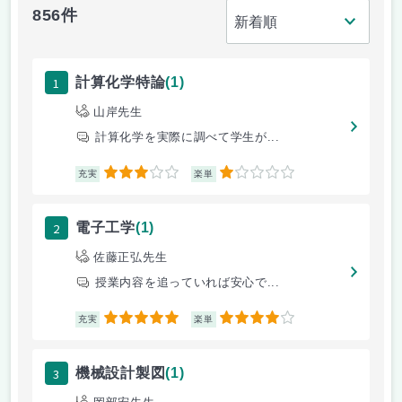
856件
1
計算化学特論
(1)
山岸先生
計算化学を実際に調べて学生が...
3
1
充実
楽単
2
電子工学
(1)
佐藤正弘先生
授業内容を追っていれば安心で...
5
4
充実
楽単
3
機械設計製図
(1)