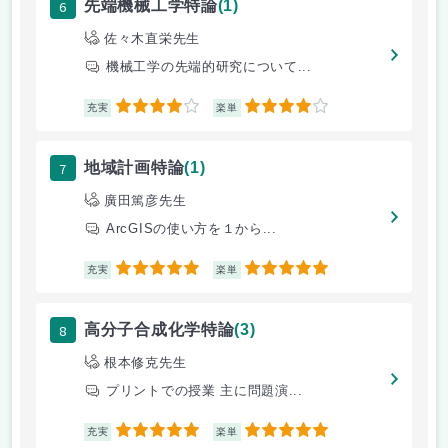
6
先端機械工学特論
(1)
佐々木直栄先生
機械工学の先端的研究について...
4
4
充実
楽単
7
地域計画特論
(1)
廣田篤彦先生
ArcGISの使い方を１から...
5
5
充実
楽単
8
高分子合成化学特論
(3)
根本修克先生
プリントでの授業 主に問題演...
5
5
充実
楽単