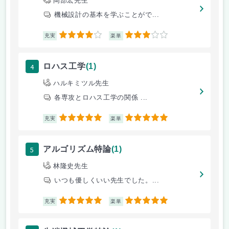
岡部宏先生
機械設計の基本を学ぶことがで...
4
3
充実
楽単
4
ロハス工学
(1)
ハルキミツル先生
各専攻とロハス工学の関係 ...
5
5
充実
楽単
5
アルゴリズム特論
(1)
林隆史先生
いつも優しくいい先生でした。...
5
5
充実
楽単