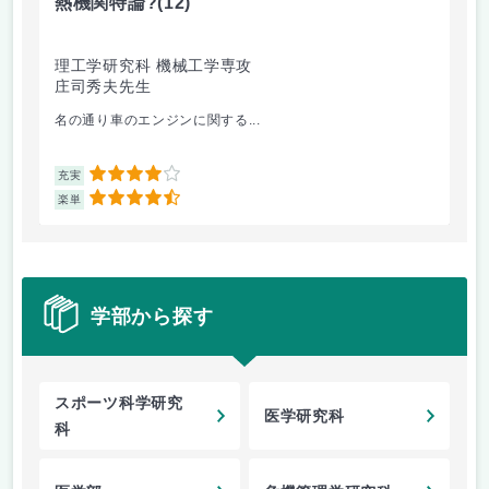
熱機関特論?
(12)
ナ
理工学研究科 機械工学専攻
総
庄司秀夫先生
川
名の通り車のエンジンに関する...
主
4
充実
充
4.5
楽単
楽
学部から探す
スポーツ科学研究
医学研究科
科