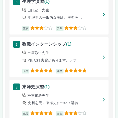
6
生理学演習
(1)
山口宏一先生
生理学の一般的な実験、実習を...
3
3
充実
楽単
7
教職インターンシップ
(1)
土屋弥生先生
2回だけ実習があります。レポ...
5
5
充実
楽単
8
東洋史演習
(1)
松重充浩先生
史料を元に東洋史について講義...
5
3
充実
楽単