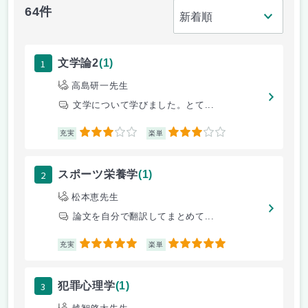
64件
1
文学論2
(1)
高島研一先生
文学について学びました。とて...
3
3
充実
楽単
2
スポーツ栄養学
(1)
松本恵先生
論文を自分で翻訳してまとめて...
5
5
充実
楽単
3
犯罪心理学
(1)