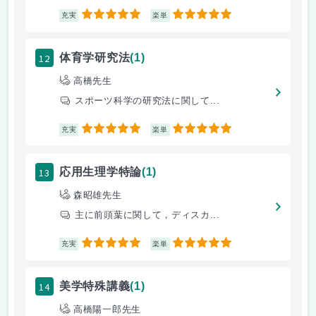
5
5
充実
楽単
12
体育学研究法
(1)
高橋先生
スポーツ科学の研究法に関して...
5
5
充実
楽単
13
応用生理学特論
(1)
森昭雄先生
主に前頭葉に関して，ディスカ...
5
5
充実
楽単
14
美学特殊講義
(1)
高橋陽一郎先生