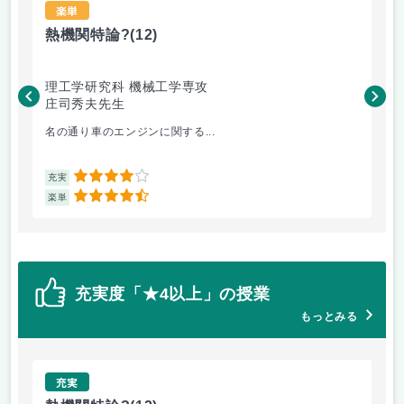
楽単
熱機関特論?
(12)
ナ
理工学研究科 機械工学専攻
総
庄司秀夫先生
川
名の通り車のエンジンに関する...
主
4
充実
充
4.5
楽単
楽
充実度「★4以上」の授業
もっとみる
充実