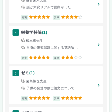
越智啓太先生
話が大変リアルで面白かった ...
5
4
充実
楽単
4
栄養学特論
(1)
松本恵先生
自身の研究課題に関する英語論...
5
3
充実
楽単
5
ゼミ
(1)
菊島勝也先生
子供の発達や修士論文について...
5
5
充実
楽単