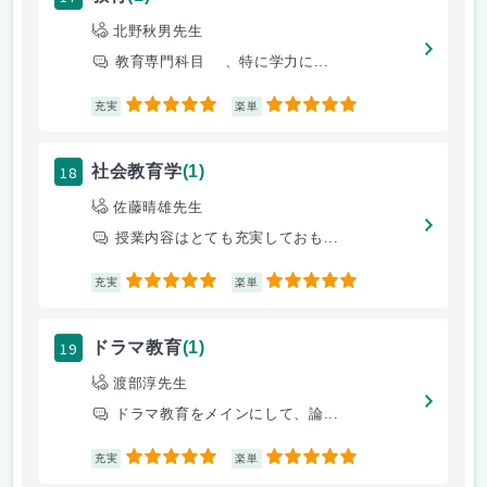
北野秋男先生
教育専門科目 、特に学力に...
5
5
充実
楽単
18
社会教育学
(1)
佐藤晴雄先生
授業内容はとても充実しておも...
5
5
充実
楽単
19
ドラマ教育
(1)
渡部淳先生
ドラマ教育をメインにして、論...
5
5
充実
楽単