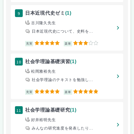
9
日本近現代史ゼミ
(1)
古川隆久先生
日本近現代史について、史料を...
5
3
充実
楽単
10
社会学理論基礎演習
(1)
松岡雅裕先生
社会学理論のテキストを勉強し...
5
5
充実
楽単
11
社会学理論基礎研究
(1)
好井裕明先生
みんなの研究進度を発表したり...