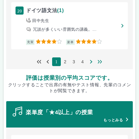
20
ドイツ語文法
(1)
田中先生
冗談が多くいい雰囲気の講義。...
4
4
充実
楽単
2
3
4
1
評価は授業別の平均スコアです。
クリックすることで出席の有無やテスト情報、先輩のコメン
トが閲覧できます。
楽単度「★4以上」の授業
もっとみる