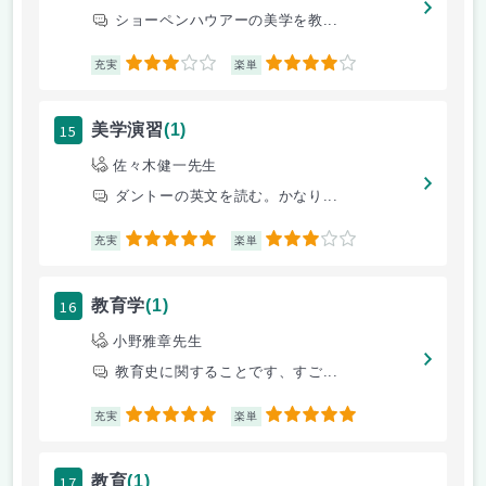
ショーペンハウアーの美学を教...
3
4
充実
楽単
15
美学演習
(1)
佐々木健一先生
ダントーの英文を読む。かなり...
5
3
充実
楽単
16
教育学
(1)
小野雅章先生
教育史に関することです、すご...
5
5
充実
楽単
17
教育
(1)