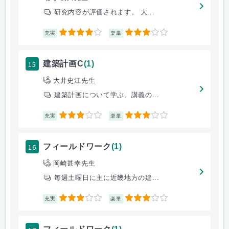
研究内容が評価されます。 大...
4
3
充実
楽単
15
建築計画C
(1)
大井史江先生
建築計画について学ぶ。講義の...
3
3
充実
楽単
16
フィールドワーク
(1)
岡崎甚幸先生
毎週土曜日に主に近畿地方の建...
3
3
充実
楽単