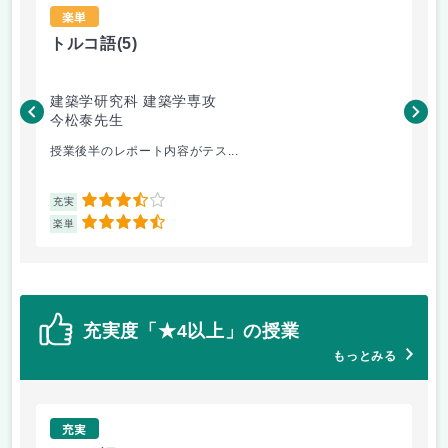
楽単
トルコ語
(5)
ト
建築学研究科 建築学専攻
生
今松泰先生
今
授業後半のレポート内容がテス...
ト
3.5
充実
充
4.5
楽単
楽
充実度「★4以上」の授業
もっとみる
充実