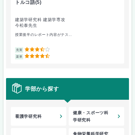
トルコ語
(5)
ト
建築学研究科 建築学専攻
生
今松泰先生
今
授業後半のレポート内容がテス...
ト
3.5
充実
充
4.5
楽単
楽
学部から探す
健康・スポーツ科
看護学研究科
学研究科
食物栄養科学研究