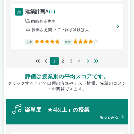
20
建築計画A
(1)
岡崎甚幸先生
授業さえ聞いていれば試験は大...
5
4
充実
楽単
2
3
4
1
評価は授業別の平均スコアです。
クリックすることで出席の有無やテスト情報、先輩のコメン
トが閲覧できます。
楽単度「★4以上」の授業
もっとみる