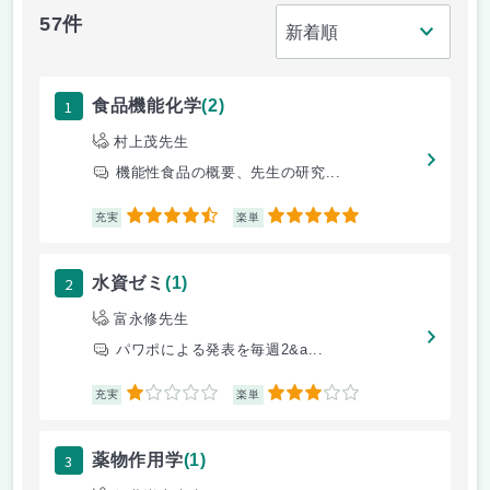
57件
1
食品機能化学
(2)
村上茂先生
機能性食品の概要、先生の研究...
4.5
5
充実
楽単
2
水資ゼミ
(1)
富永修先生
パワポによる発表を毎週2&a...
1
3
充実
楽単
3
薬物作用学
(1)