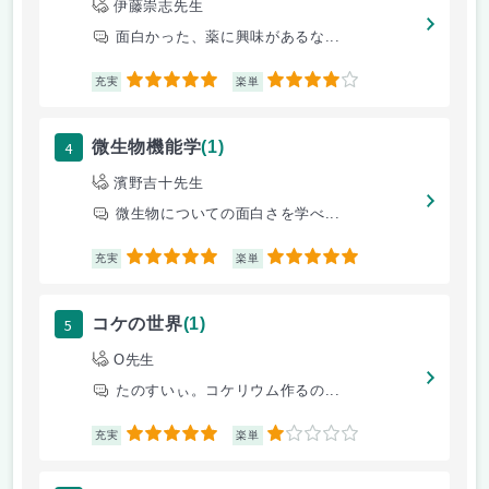
伊藤崇志先生
面白かった、薬に興味があるな...
5
4
充実
楽単
4
微生物機能学
(1)
濱野吉十先生
微生物についての面白さを学べ...
5
5
充実
楽単
5
コケの世界
(1)
O先生
たのすいぃ。コケリウム作るの...
5
1
充実
楽単