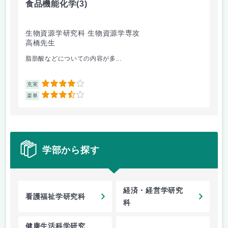
食品機能化学
(3)
英
生物資源学研究科 生物資源学専攻
経
高橋先生
サ
脂肪酸などについての内容が多...
授
4
充実
充
3.5
楽単
楽
学部から探す
経済・経営学研究
看護福祉学研究科
科
健康生活科学研究