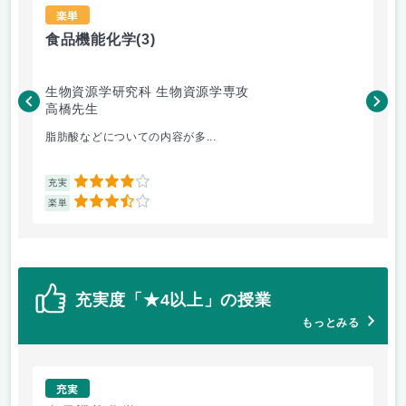
楽単
食品機能化学
(3)
英
生物資源学研究科 生物資源学専攻
経
高橋先生
サ
脂肪酸などについての内容が多...
授
4
充実
充
3.5
楽単
楽
充実度「★4以上」の授業
もっとみる
充実