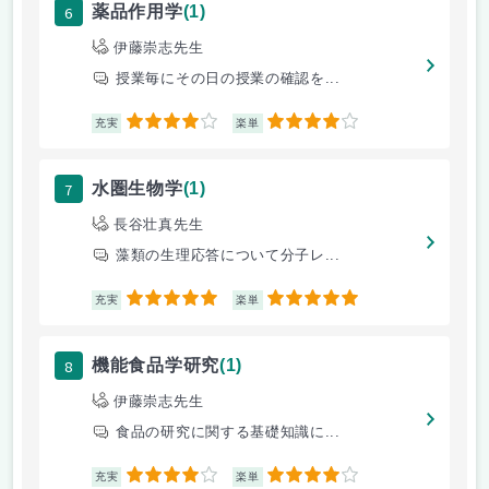
6
薬品作用学
(1)
伊藤崇志先生
授業毎にその日の授業の確認を...
4
4
充実
楽単
7
水圏生物学
(1)
長谷壮真先生
藻類の生理応答について分子レ...
5
5
充実
楽単
8
機能食品学研究
(1)
伊藤崇志先生
食品の研究に関する基礎知識に...
4
4
充実
楽単