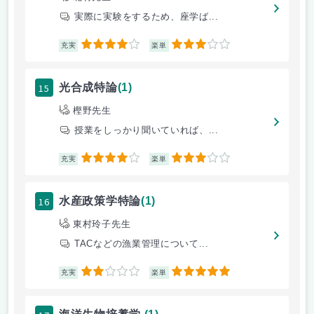
実際に実験をするため、座学ば...
4
3
充実
楽単
15
光合成特論
(1)
樫野先生
授業をしっかり聞いていれば、...
4
3
充実
楽単
16
水産政策学特論
(1)
東村玲子先生
TACなどの漁業管理について...
2
5
充実
楽単