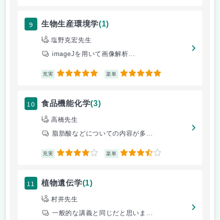
9
生物生産環境学
(1)
塩野克宏先生
imageJを用いて画像解析...
5
5
充実
楽単
10
食品機能化学
(3)
高橋先生
脂肪酸などについての内容が多...
4
3.5
充実
楽単
11
植物遺伝学
(1)
村井先生
一般的な講義と同じだと思いま...