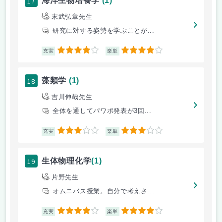
17
海洋生物培養学
(1)
末武弘章先生
研究に対する姿勢を学ぶことが...
4
4
充実
楽単
18
藻類学
(1)
吉川伸哉先生
全体を通してパワポ発表が3回...
3
3
充実
楽単
19
生体物理化学
(1)
片野先生
オムニバス授業。自分で考えさ...
4
4
充実
楽単