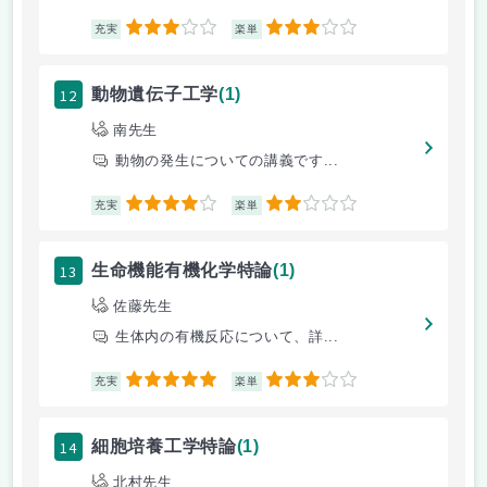
3
3
充実
楽単
12
動物遺伝子工学
(1)
南先生
動物の発生についての講義です...
4
2
充実
楽単
13
生命機能有機化学特論
(1)
佐藤先生
生体内の有機反応について、詳...
5
3
充実
楽単
14
細胞培養工学特論
(1)
北村先生