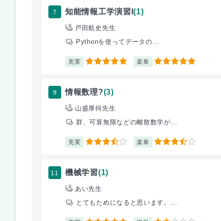
7
知能情報工学演習I
(1)
戸田航史先生
Pythonを使ってデータの...
充実
楽単
5
5
9
情報数理?
(3)
山盛厚伺先生
群、可算無限などの離散数学が...
充実
楽単
3.5
3.5
11
機械学習
(1)
あい先生
とてもためになると思います。...