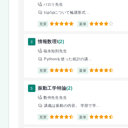
バロリ先生
tcp/ipについて輪講形式...
充実
楽単
5
4
3
情報数理I
(2)
福永知則先生
Pythonを使った統計の講...
充実
楽単
4.5
4.5
5
振動工学特論
(2)
数仲先生先生
講義は振動の内容。 学部で学...
充実
楽単
4.5
4.5