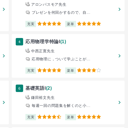
アロンパスモア先生
プレゼンを何回かするので、自...
充実
楽単
5
5
4
応用物理学特論I
(1)
中西正寛先生
応用物理に，ついて学ぶことが...
充実
楽単
5
4
6
基礎英語I
(2)
鎌田裕文先生
毎週一回の問題集を解くのと小...
充実
楽単
4.5
5