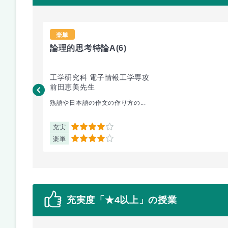
楽単
論理的思考特論A
(6)
工学研究科 電子情報工学専攻
前田恵美先生
熟語や日本語の作文の作り方の...
充実
4
楽単
4
充実度「★4以上」の授業