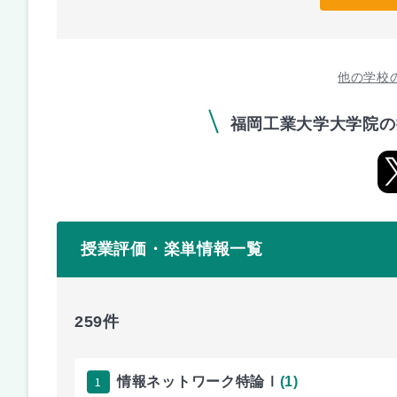
他の学校
福岡工業大学大学院の
授業評価・楽単情報一覧
259件
1
情報ネットワーク特論Ⅰ
(1)