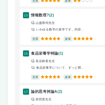
充実
楽単
5
2
13
情報数理?
(2)
山盛厚伺先生
いわゆる数学の座学です。内容...
充実
楽単
5
5
15
食品栄養学特論
(1)
長谷静香先生
食品栄養学について、ずっと聞...
充実
楽単
5
5
17
論的思考持論A
(2)
前田恵先生