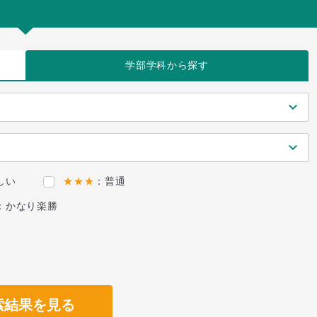
学部学科
から探す
しい
★★★
：普通
：かなり楽勝
索結果を見る