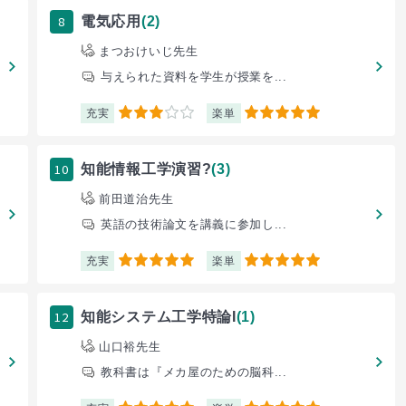
8
電気応用
(2)
まつおけいじ先生
与えられた資料を学生が授業を...
充実
楽単
3
5
10
知能情報工学演習?
(3)
前田道治先生
英語の技術論文を講義に参加し...
充実
楽単
5
5
12
知能システム工学特論I
(1)
山口裕先生
教科書は『メカ屋のための脳科...