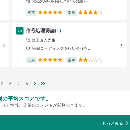
電磁気学の内容について議論を...
充実
楽単
5
4
20
信号処理得論
(1)
西田茂人先生
毎回コーディングを行いそれを...
充実
楽単
5
2
2
3
4
5
別の平均スコアです。
テスト情報、先輩のコメントが閲覧できます。
もっとみる