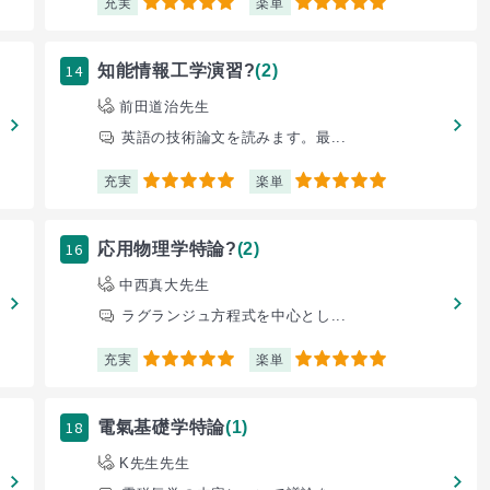
充実
楽単
5
5
14
知能情報工学演習?
(2)
前田道治先生
英語の技術論文を読みます。最...
充実
楽単
5
5
16
応用物理学特論?
(2)
中西真大先生
ラグランジュ方程式を中心とし...
充実
楽単
5
5
18
電氣基礎学特論
(1)
K先生先生