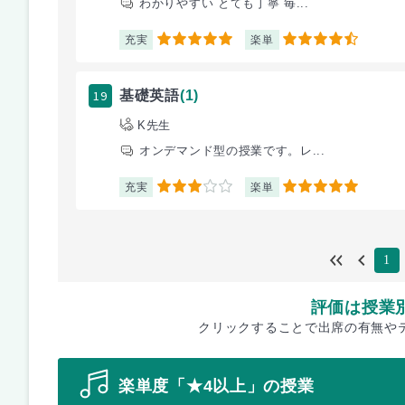
わかりやすい とても丁寧 毎...
充実
楽単
5
4.5
19
基礎英語
(1)
K先生
オンデマンド型の授業です。レ...
充実
楽単
3
5
1
評価は授業
クリックすることで出席の有無や
楽単度「★4以上」の授業