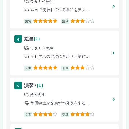
ワタナベ先生
絵画で使われている単語を英文...
5
3
充実
楽単
4
絵画
(1)
ワタナベ先生
それぞれの専攻に合わせた制作...
5
3
充実
楽単
5
演習?
(1)
鈴木先生
毎回学生が交換ずつ発表をする...
4
4
充実
楽単