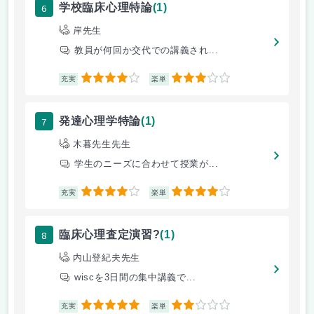
6
学校臨床心理特論
(1)
岸先生
教員が何回か交代での講義され...
4
3
充実
楽単
7
発達心理学特論
(1)
木暮先生先生
学生のニーズに合わせて授業が...
4
4
充実
楽単
8
臨床心理査定演習?
(1)
内山登紀夫先生
wiscを3日間の集中講義で...
5
2
充実
楽単