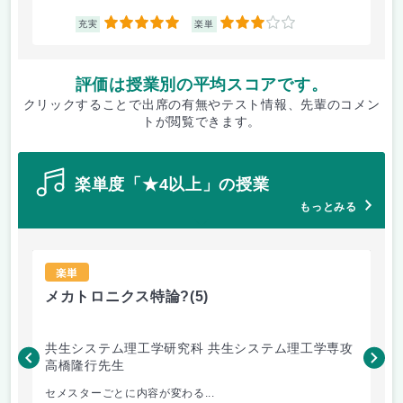
5
3
充実
楽単
評価は授業別の平均スコアです。
クリックすることで出席の有無やテスト情報、先輩のコメン
トが閲覧できます。
楽単度「★4以上」の授業
もっとみる
楽単
メカトロニクス特論?
(5)
ソ
共生システム理工学研究科 共生システム理工学専攻
共
高橋隆行先生
神
セメスターごとに内容が変わる...
レ