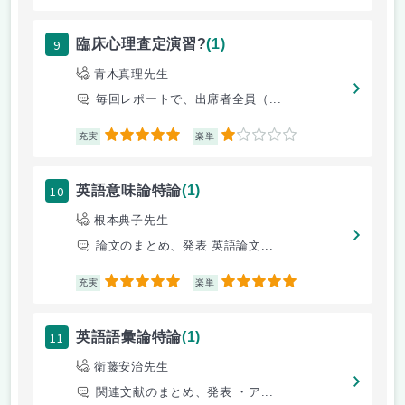
9
臨床心理査定演習?
(1)
青木真理先生
毎回レポートで、出席者全員（...
5
1
充実
楽単
10
英語意味論特論
(1)
根本典子先生
論文のまとめ、発表 英語論文...
5
5
充実
楽単
11
英語語彙論特論
(1)
衛藤安治先生
関連文献のまとめ、発表 ・ア...