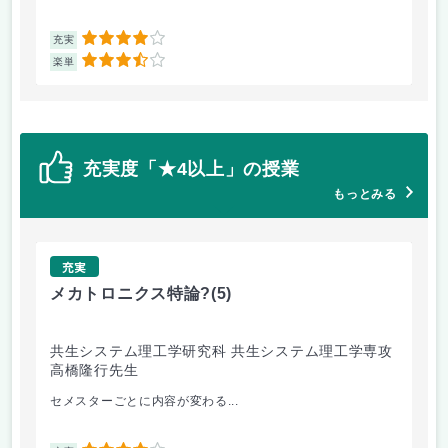
4
充実
充
3.5
楽単
楽
充実度「★4以上」の授業
もっとみる
充実
メカトロニクス特論?
(5)
福
共生システム理工学研究科 共生システム理工学専攻
共
高橋隆行先生
増
セメスターごとに内容が変わる...
2回