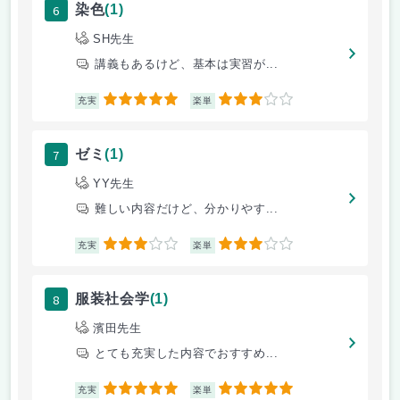
6
染色
(1)
SH先生
講義もあるけど、基本は実習が...
5
3
充実
楽単
7
ゼミ
(1)
YY先生
難しい内容だけど、分かりやす...
3
3
充実
楽単
8
服装社会学
(1)
濱田先生
とても充実した内容でおすすめ...
5
5
充実
楽単