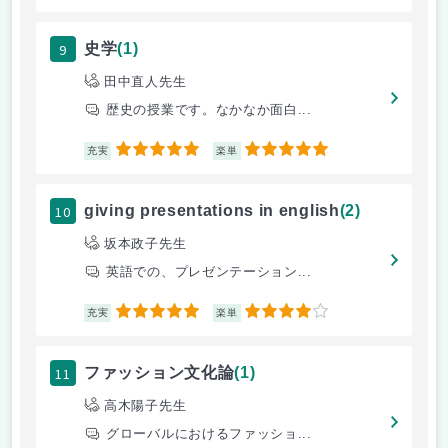
9
史学
(1)
田中直人先生
歴史の授業です。なかなか面白...
5
5
充実
楽単
10
giving presentations in english
(2)
坂本政子先生
英語での、プレゼンテーション...
5
4
充実
楽単
11
ファッション文化論
(1)
高木陽子先生
グローバルにおけるファッショ...