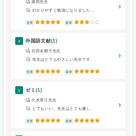
柴田先生
わかりやすく勉強になりました...
5
3
充実
楽単
4
外国語文献
(1)
石田名都子先生
先生はとてもやさしい先生です...
5
5
充実
楽単
5
ゼミ
(1)
久木章江先生
とてもいい、先生はとても優し...
5
5
充実
楽単