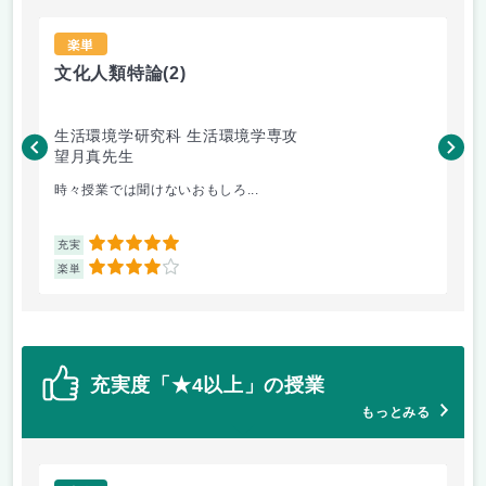
楽単
文化人類特論
(2)
gi
生活環境学研究科 生活環境学専攻
生
望月真先生
坂
時々授業では聞けないおもしろ...
英
5
充実
充
4
楽単
楽
充実度「★4以上」の授業
もっとみる