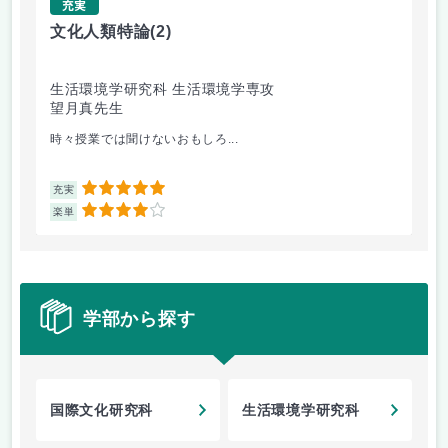
充実
文化人類特論
(2)
gi
生活環境学研究科 生活環境学専攻
生
望月真先生
坂
時々授業では聞けないおもしろ...
英
5
充実
充
4
楽単
楽
学部から探す
国際文化研究科
生活環境学研究科