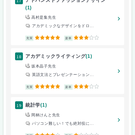
17
アドバンストファッションデザイン
(1)
高村是集先生
アカデミックなデザインをドロ...
5
3
充実
楽単
18
アカデミックライティング
(1)
坂本晶子先生
英語文法とプレゼンテーション...
5
3
充実
楽単
19
統計学
(1)
岡林けんと先生
パソコン難しい！でも絶対役に...