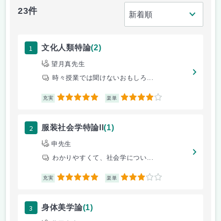
23件
1
文化人類特論
(2)
望月真先生
時々授業では聞けないおもしろ...
5
4
充実
楽単
2
服装社会学特論II
(1)
申先生
わかりやすくて、社会学につい...
5
3
充実
楽単
3
身体美学論
(1)