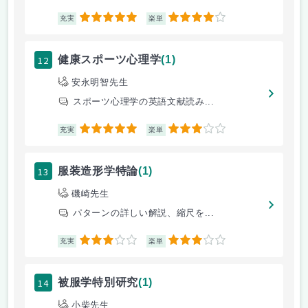
5
4
充実
楽単
12
健康スポーツ心理学
(1)
安永明智先生
スポーツ心理学の英語文献読み...
5
3
充実
楽単
13
服装造形学特論
(1)
磯崎先生
パターンの詳しい解説、縮尺を...
3
3
充実
楽単
14
被服学特別研究
(1)
小柴先生