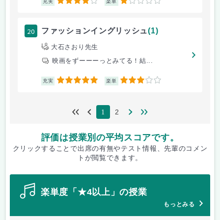
4
1
充実
楽単
20
ファッションイングリッシュ
(1)
大石さおり先生
映画をずーーーっとみてる！結...
5
3
充実
楽単
2
1
評価は授業別の平均スコアです。
クリックすることで出席の有無やテスト情報、先輩のコメン
トが閲覧できます。
楽単度「★4以上」の授業
もっとみる