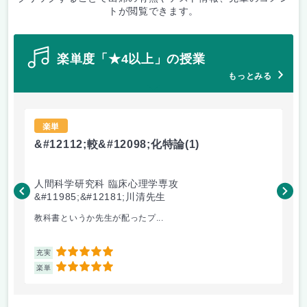
トが閲覧できます。
楽単度「★4以上」の授業
もっとみる
楽単
&#12112;較&#12098;化特論
(1)
コ
人間科学研究科 臨床心理学専攻
言
&#11985;&#12181;川清先生
川&
教科書というか先生が配ったプ...
『
5
充実
充
5
楽単
楽