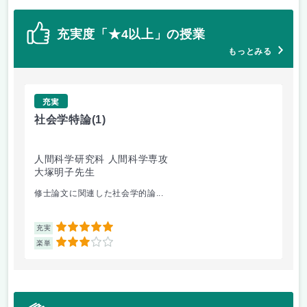
充実度「★4以上」の授業
もっとみる
充実
社会学特論
(1)
子
人間科学研究科 人間科学専攻
人
大塚明子先生
青
修士論文に関連した社会学的論...
教育
5
充実
充
3
楽単
楽