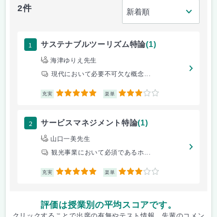
2件
1
サステナブルツーリズム特論
(1)
海津ゆりえ先生
現代において必要不可欠な概念...
5
3
充実
楽単
2
サービスマネジメント特論
(1)
山口一美先生
観光事業において必須であるホ...
5
3
充実
楽単
評価は授業別の平均スコアです。
クリックすることで出席の有無やテスト情報、先輩のコメン