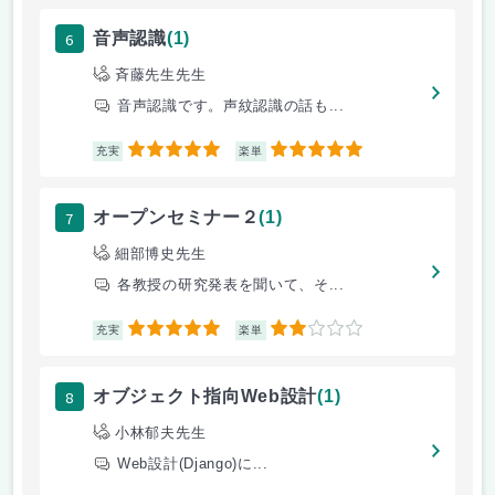
6
音声認識
(1)
斉藤先生先生
音声認識です。声紋認識の話も...
5
5
充実
楽単
7
オープンセミナー２
(1)
細部博史先生
各教授の研究発表を聞いて、そ...
5
2
充実
楽単
8
オブジェクト指向Web設計
(1)
小林郁夫先生
Web設計(Django)に...