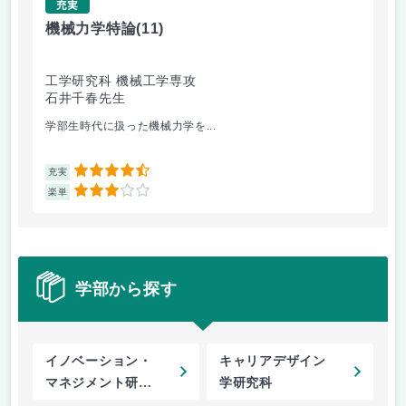
充実
機械力学特論
(11)
景
工学研究科 機械工学専攻
デ
石井千春先生
福
学部生時代に扱った機械力学を...
毎
4.5
充実
充
3
楽単
楽
学部から探す
イノベーション・
キャリアデザイン
マネジメント研究
学研究科
科