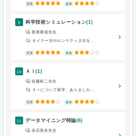
5
4
充実
楽単
9
科学技術シミュレーション
(1)
善甫康成先生
オイラー法やルンゲクッタ法を...
5
3
充実
楽単
10
ＡＩ
(1)
佐藤裕二先生
ＡＩについて座学、あらましか...
4
4
充実
楽単
11
データマイニング特論
(6)
赤石美奈先生