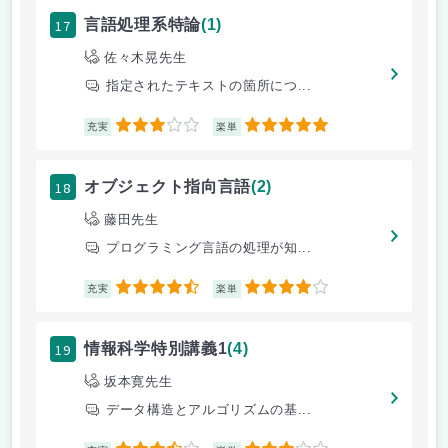
17
言語処理系特論
(1)
佐々木晃先生
指定されたテキストの箇所につ...
3
5
充実
楽単
18
オブジェクト指向言語
(2)
藤田先生
プログラミング言語の処理が知...
4.5
4
充実
楽単
19
情報科学特別講義1
(4)
坂本寛先生
データ構造とアルゴリズムの基...