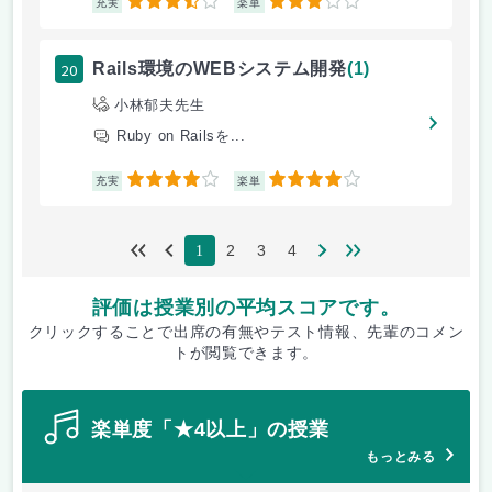
3.5
3
充実
楽単
20
Rails環境のWEBシステム開発
(1)
小林郁夫先生
Ruby on Railsを...
4
4
充実
楽単
2
3
4
1
評価は授業別の平均スコアです。
クリックすることで出席の有無やテスト情報、先輩のコメン
トが閲覧できます。
楽単度「★4以上」の授業
もっとみる