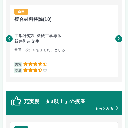
楽単
複合材料特論
(10)
景
工学研究科 機械工学専攻
デ
新井和吉先生
福
普通に役に立ちました。とりあ...
毎
4.5
充実
充
3.5
楽単
楽
充実度「★4以上」の授業
もっとみる