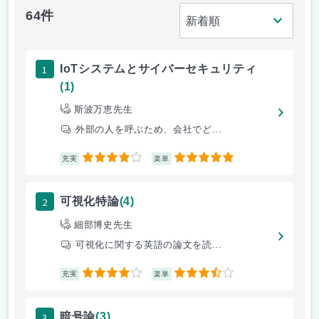
64件
1
IoTシステムとサイバーセキュリティ
(1)
斯波万恵先生
外部の人を呼ぶため、会社でど...
4
5
充実
楽単
2
可視化特論
(4)
細部博史先生
可視化に関する英語の論文を読...
4
3.5
充実
楽単
3
暗号論
(3)