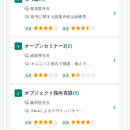
尾花賢先生
暗号に関する授業内容は結構専...
4
3.5
充実
楽単
4
オープンセミナー2
(2)
細部博先生
オムニバス形式で開講．個人で...
3
1.5
充実
楽単
5
オブジェクト指向言語
(5)
藤田悟先生
Javaによるデザインパター...
4
4
充実
楽単