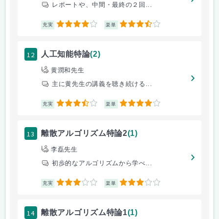
レポートや、中間・最終の２回...
4
3.5
充実
楽単
12
人工知能特論
(2)
黄潤和先生
主に黄先生の講義を聴き続ける...
3.5
4
充実
楽単
13
離散アルゴリズム特論2
(1)
李磊先生
初歩的なアルゴリズムから学べ...
3
3
充実
楽単
14
離散アルゴリズム特論1
(1)