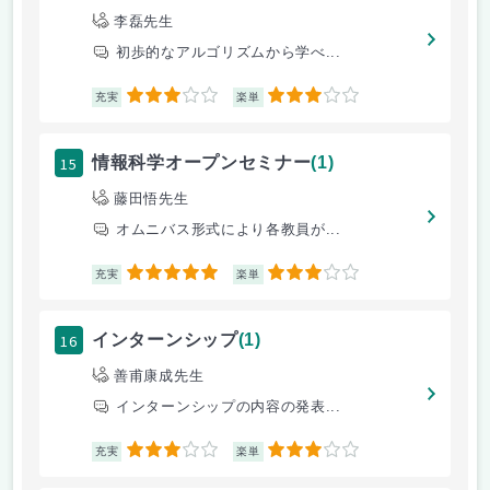
李磊先生
初歩的なアルゴリズムから学べ...
3
3
充実
楽単
15
情報科学オープンセミナー
(1)
藤田悟先生
オムニバス形式により各教員が...
5
3
充実
楽単
16
インターンシップ
(1)
善甫康成先生
インターンシップの内容の発表...
3
3
充実
楽単