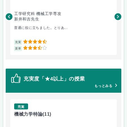
工学研究科 機械工学専攻
デ
新井和吉先生
福
普通に役に立ちました。とりあ...
毎
4.5
充実
充
3.5
楽単
楽
充実度「★4以上」の授業
もっとみる
充実
機械力学特論
(11)
景