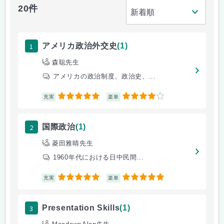
20件
1
アメリカ政治外交史
(1)
森聡先生
アメリカの政治制度、政治史、...
5
4
充実
楽単
2
国際政治
(1)
菱田雅晴先生
1960年代における日中民間...
5
5
充実
楽単
3
Presentation Skills
(1)