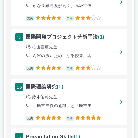
かなり難易度が高く、高級官僚...
5
3
充実
楽単
15
国際開発プロジェクト分析手法
(1)
松山國廣先生
内容の濃いためになる授業。現...
5
3
充実
楽単
16
国際理論研究
(1)
鈴木佑司先生
「民主主義の危機」と「民主主...
5
5
充実
楽単
17
Presentation Skills
(1)