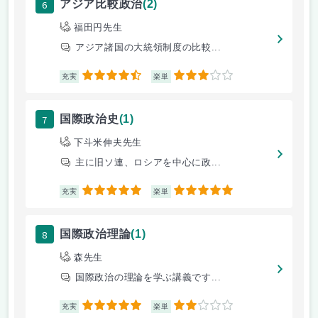
6
アジア比較政治
(2)
福田円先生
アジア諸国の大統領制度の比較...
4.5
3
充実
楽単
7
国際政治史
(1)
下斗米伸夫先生
主に旧ソ連、ロシアを中心に政...
5
5
充実
楽単
8
国際政治理論
(1)
森先生
国際政治の理論を学ぶ講義です...
5
2
充実
楽単