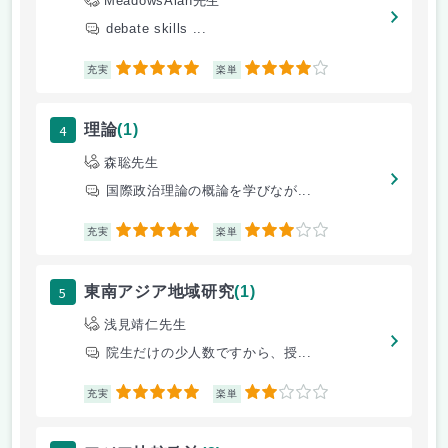
MeadowsAlan先生
debate skills ...
5
4
充実
楽単
4
理論
(1)
森聡先生
国際政治理論の概論を学びなが...
5
3
充実
楽単
5
東南アジア地域研究
(1)
浅見靖仁先生
院生だけの少人数ですから、授...
5
2
充実
楽単