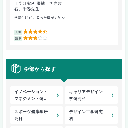
工学研究科 機械工学専攻
デ
石井千春先生
福
学部生時代に扱った機械力学を...
毎
4.5
充実
充
3
楽単
楽
学部から探す
イノベーション・
キャリアデザイン
マネジメント研究
学研究科
科
スポーツ健康学研
デザイン工学研究
究科
科