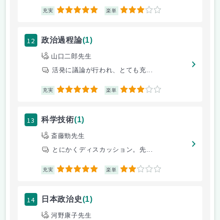
5
3
充実
楽単
12
政治過程論
(1)
山口二郎先生
活発に議論が行われ、とても充...
5
3
充実
楽単
13
科学技術
(1)
斎藤勁先生
とにかくディスカッション。先...
5
2
充実
楽単
14
日本政治史
(1)
河野康子先生