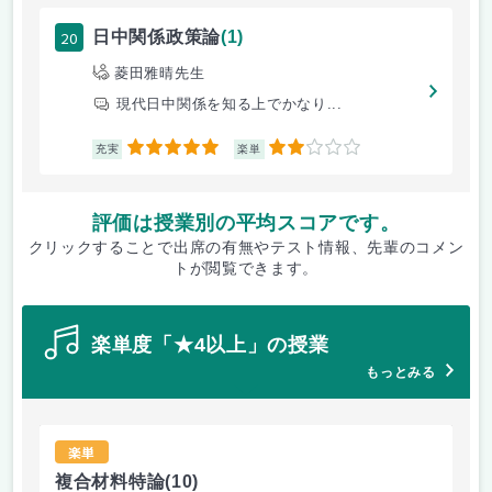
20
日中関係政策論
(1)
菱田雅晴先生
現代日中関係を知る上でかなり...
5
2
充実
楽単
評価は授業別の平均スコアです。
クリックすることで出席の有無やテスト情報、先輩のコメン
トが閲覧できます。
楽単度「★4以上」の授業
もっとみる
楽単
複合材料特論
(10)
景