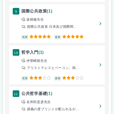
9
国際公共政策
(1)
坂根徹先生
国際公共政策 日本及び国際関...
5
5
充実
楽単
10
哲学入門
(1)
伊那崎順先生
アリストテレスとベーコン。両...
3
3
充実
楽単
11
公共哲学基礎
(1)
名和田是彦先生
講義の度プリントが配られるが...