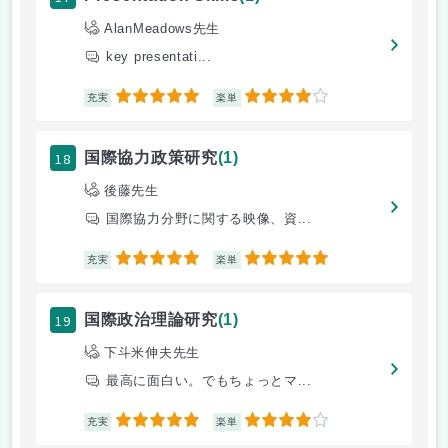
AlanMeadows先生
key presentati...
5
4
充実
楽単
18
国際協力政策研究
(1)
後藤先生
国際協力分野に関する映像、資...
5
5
充実
楽単
19
国際政治理論研究
(1)
下斗米伸夫先生
最高に面白い。でもちょっとマ...
5
4
充実
楽単