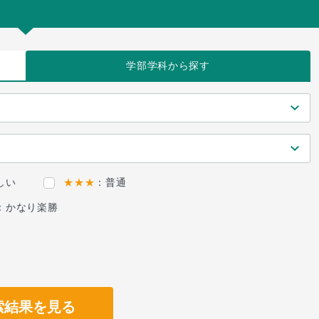
学部学科
から探す
しい
★★★
：普通
：かなり楽勝
索結果を見る