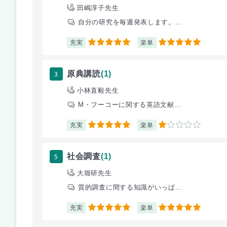
田嶋淳子先生
自分の研究を毎週発表します。...
充実
楽単
5
5
3
原典講読
(1)
小林直毅先生
M・フーコーに関する英語文献...
充実
楽単
5
1
5
社会調査
(1)
大堀研先生
質的調査に間する知識がいっぱ...
充実
楽単
5
5