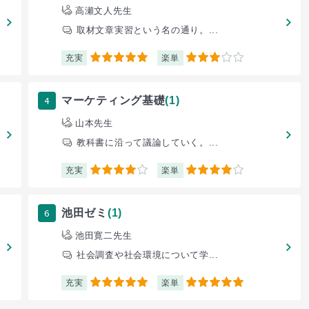
高瀬文人先生
取材文章実習という名の通り。...
充実
楽単
5
3
4
マーケティング基礎
(1)
山本先生
教科書に沿って議論していく。...
充実
楽単
4
4
6
池田ゼミ
(1)
池田寛二先生
社会調査や社会環境について学...
充実
楽単
5
5