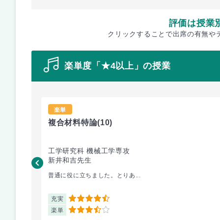
評価は授業
クリックすることで出席の有無や
楽単度「★4以上」の授業
楽単
複合材料特論
(10)
工学研究科 機械工学専攻
新井和吉先生
普通に役に立ちました。とりあ...
充実
4.5
楽単
3.5