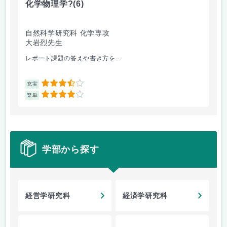
化学物理学?
(6)
有
自然科学研究科 化学専攻
自
大岩烈先生
狩
レポート課題の答えや書き方を...
典
3.5
充実
充
4
楽単
楽
学部から探す
経営学研究科
経済学研究科