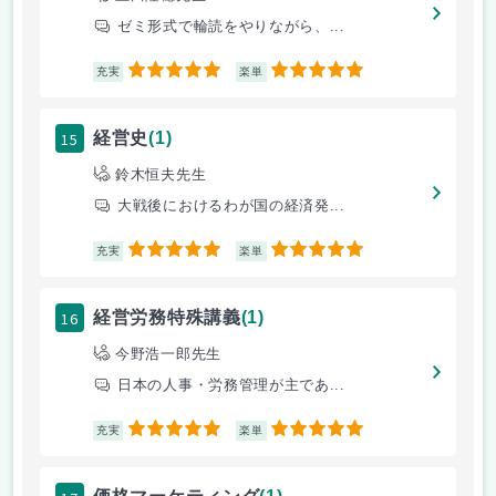
ゼミ形式で輪読をやりながら、...
5
5
充実
楽単
15
経営史
(1)
鈴木恒夫先生
大戦後におけるわが国の経済発...
5
5
充実
楽単
16
経営労務特殊講義
(1)
今野浩一郎先生
日本の人事・労務管理が主であ...
5
5
充実
楽単