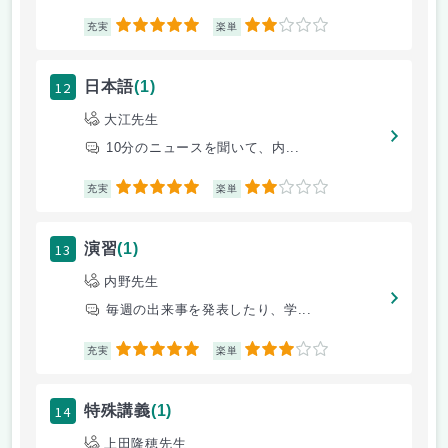
5
2
充実
楽単
12
日本語
(1)
大江先生
10分のニュースを聞いて、内...
5
2
充実
楽単
13
演習
(1)
内野先生
毎週の出来事を発表したり、学...
5
3
充実
楽単
14
特殊講義
(1)
上田隆穂先生