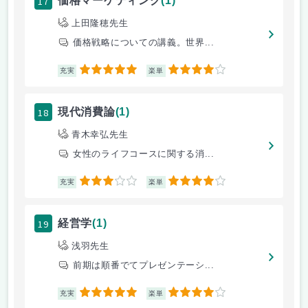
17
価格マーケティング
(1)
上田隆穂先生
価格戦略についての講義。世界...
5
4
充実
楽単
18
現代消費論
(1)
青木幸弘先生
女性のライフコースに関する消...
3
4
充実
楽単
19
経営学
(1)
浅羽先生
前期は順番でてプレゼンテーシ...
5
4
充実
楽単