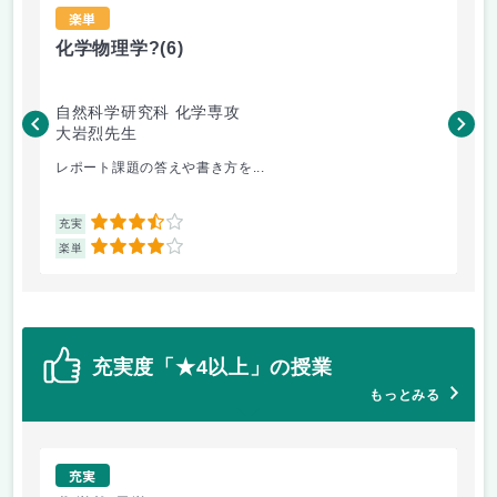
楽単
化学物理学?
(6)
有
自然科学研究科 化学専攻
自
大岩烈先生
狩
レポート課題の答えや書き方を...
典
3.5
充実
充
4
楽単
楽
充実度「★4以上」の授業
もっとみる
充実