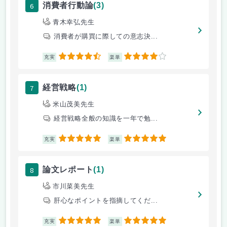
6
消費者行動論
(3)
青木幸弘先生
消費者が購買に際しての意志決...
4.5
4
充実
楽単
7
経営戦略
(1)
米山茂美先生
経営戦略全般の知識を一年で勉...
5
5
充実
楽単
8
論文レポート
(1)
市川菜美先生
肝心なポイントを指摘してくだ...
5
5
充実
楽単