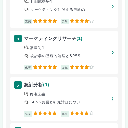
上田隆穂先生
マーケティングに関する最新の...
5
4
充実
楽単
4
マーケティングリサーチ
(1)
藤居先生
統計学の基礎的論理とSPSS...
5
4
充実
楽単
5
統計分析
(1)
奥瀬先生
SPSS実習と研究計画につい...
5
4
充実
楽単