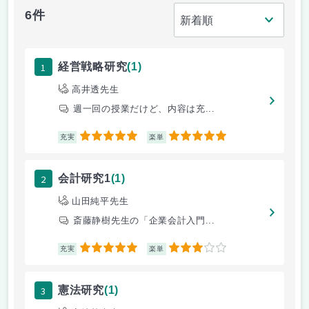
6件
1
経営戦略研究
(1)
高井透先生
週一回の授業だけど、内容は充...
5
5
充実
楽単
2
会計研究1
(1)
山田純平先生
斎藤静樹先生の「企業会計入門...
5
3
充実
楽単
3
憲法研究
(1)