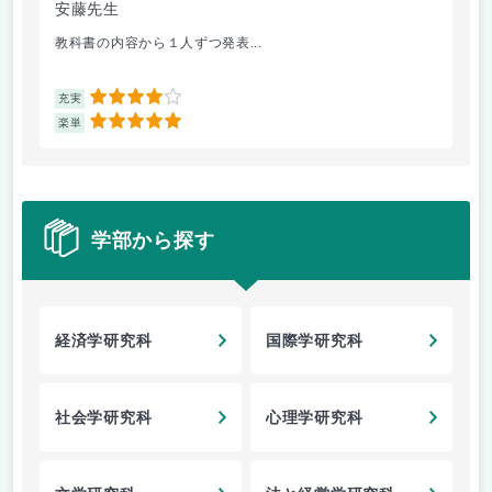
安藤先生
佐
教科書の内容から１人ずつ発表...
ジェ
4
充実
充
5
楽単
楽
学部から探す
経済学研究科
国際学研究科
社会学研究科
心理学研究科