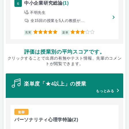
6
中小企業研究総論
(1)
不明先生
全15回の授業を5人の教授が...
5
3
充実
楽単
評価は授業別の平均スコアです。
クリックすることで出席の有無やテスト情報、先輩のコメン
トが閲覧できます。
楽単度「★4以上」の授業
もっとみる
楽単
パーソナリティ心理学特論
(2)
計