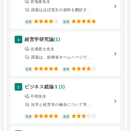
宮地基先生
課題はほぼ英文の資料を翻訳す...
4
5
充実
楽単
4
経営学研究論
(1)
北浦貴士先生
課題は、総務省ホームページで...
5
4
充実
楽単
5
ビジネス総論１
(1)
不明先生
法学と経営学の融合について学...
5
3
充実
楽単