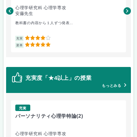
心理学研究科 心理学専攻
文
安藤先生
高
教科書の内容から１人ずつ発表...
経
4
充実
充
5
楽単
楽
充実度「★4以上」の授業
もっとみる
充実
パーソナリティ心理学特論
(2)
芸
心理学研究科 心理学専攻
文