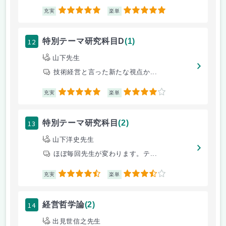
5
5
充実
楽単
12
特別テーマ研究科目D
(1)
山下先生
技術経営と言った新たな視点か...
5
4
充実
楽単
13
特別テーマ研究科目
(2)
山下洋史先生
ほぼ毎回先生が変わります。テ...
4.5
3.5
充実
楽単
14
経営哲学論
(2)
出見世信之先生