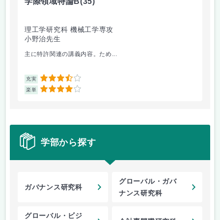
学際領域特論B
(35)
学
理工学研究科 機械工学専攻
理
小野治先生
小
主に特許関連の講義内容。ため...
知
3.5
充実
充
4
楽単
楽
学部から探す
グローバル・ガバ
ガバナンス研究科
ナンス研究科
グローバル・ビジ