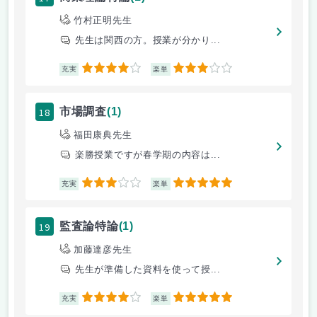
竹村正明先生
先生は関西の方。授業が分かり...
4
3
充実
楽単
18
市場調査
(1)
福田康典先生
楽勝授業ですが春学期の内容は...
3
5
充実
楽単
19
監査論特論
(1)
加藤達彦先生
先生が準備した資料を使って授...
4
5
充実
楽単