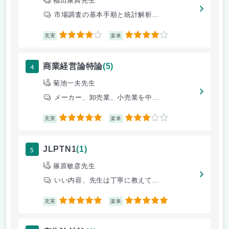
福田康典先生
市場調査の基本手順と統計解析...
4
4
充実
楽単
4
商業経営論特論
(5)
菊池一夫先生
メーカー、卸売業、小売業を中...
5
3
充実
楽単
5
JLPTN1
(1)
篠原敏彦先生
いい内容、先生は丁寧に教えて...
5
5
充実
楽単