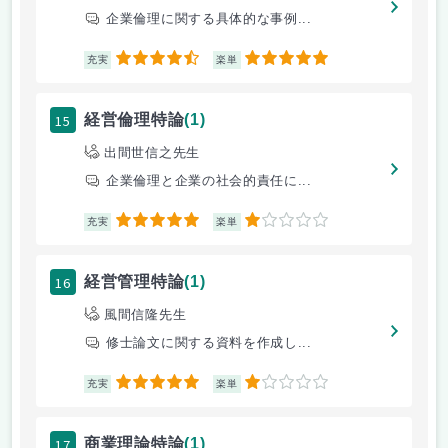
企業倫理に関する具体的な事例...
4.5
5
充実
楽単
15
経営倫理特論
(1)
出間世信之先生
企業倫理と企業の社会的責任に...
5
1
充実
楽単
16
経営管理特論
(1)
風間信隆先生
修士論文に関する資料を作成し...
5
1
充実
楽単
17
商業理論特論
(1)