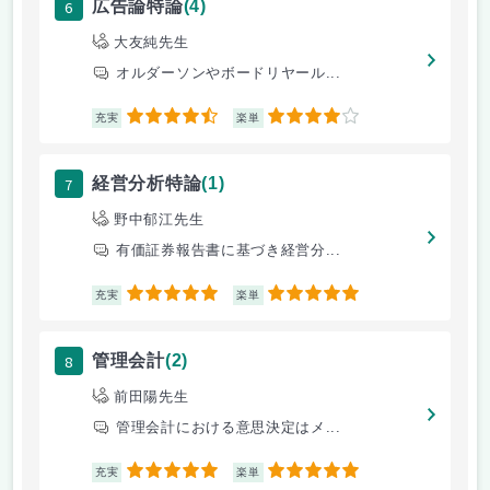
6
広告論特論
(4)
大友純先生
オルダーソンやボードリヤール...
4.5
4
充実
楽単
7
経営分析特論
(1)
野中郁江先生
有価証券報告書に基づき経営分...
5
5
充実
楽単
8
管理会計
(2)
前田陽先生
管理会計における意思決定はメ...
5
5
充実
楽単