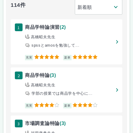
114件
1
商品学特論演習
(2)
高橋昭夫先生
spssとamosを勉強して...
5
5
充実
楽単
2
商品学特論
(3)
高橋昭夫先生
学部の授業では商品学を中心に...
4
4
充実
楽単
3
市場調査論特論
(3)