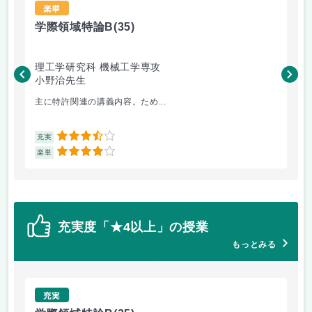
楽単
学際領域特論B
(35)
学
理工学研究科 機械工学専攻
理
小野治先生
小
主に特許関連の講義内容。ため...
知
3.5
充実
充
4
楽単
楽
充実度「★4以上」の授業
もっとみる
充実