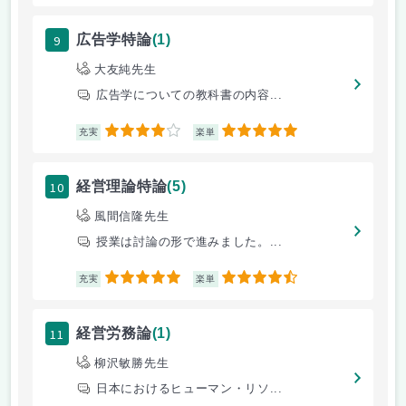
9
広告学特論
(1)
大友純先生
広告学についての教科書の内容...
4
5
充実
楽単
10
経営理論特論
(5)
風間信隆先生
授業は討論の形で進みました。...
5
4.5
充実
楽単
11
経営労務論
(1)
柳沢敏勝先生
日本におけるヒューマン・リソ...