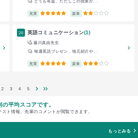
とても有益、ただしこの授業が...
充実
楽単
5
2
20
英語コミュニケーション
(1)
藤川真由先生
毎週英語プレゼン、地元紹介や...
充実
楽単
5
3
2
3
4
5
別の平均スコアです。
テスト情報、先輩のコメントが閲覧できます。
もっとみる