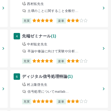
西村拓先生
土壌のことに関すること全般行...
充実
楽単
5
3
4
先端ゼミナール
(1)
中村聡史先生
卒論や修論に向けて実験や分析...
充実
楽単
5
3
6
ディジタル信号処理特論
(1)
村上隆啓先生
信号処理についてmatlab...
充実
楽単
5
3