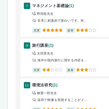
7
マネジメント基礎論
(1)
野田稔先生
非常に刺激的で面白いです。M...
充実
楽単
5
3
9
旅行講座
(1)
太田実先生
海外や国内旅行に関する内容を...
充実
楽単
2
3
11
環境法研究
(1)
柳憲一郎先生
温和で映像を視聴することがメ...