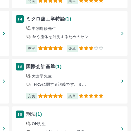
充実
楽単
5
5
14
ミクロ熱工学特論
(1)
中別府修先生
熱や流体を計測するためのセン...
充実
楽単
5
3
16
国際会計基準
(1)
大倉学先生
IFRSに関する講義です。ま...
充実
楽単
5
5
18
刑法
(1)
OH先生