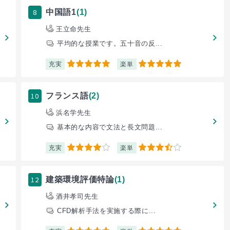
8
中国語1
(1)
王立命先生
平均的な授業です。五十音の反...
充実
楽単
5
5
10
フランス語
(2)
浜名学先生
基本的な内容で文法と長文問題...
充実
楽単
4
3.5
12
建築環境評価特論
(1)
酒井孝司先生
CFD解析手法を実施する際に...