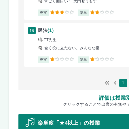
すごく面白い！ 大門ゼミもす...
充実
楽単
3
2
19
民法
(1)
TT先生
全く役に立たない。みんなな寝...
充実
楽単
1
1
1
評価は授業
クリックすることで出席の有無や
楽単度「★4以上」の授業