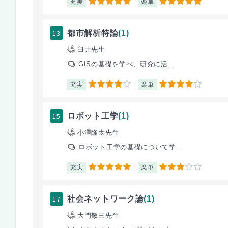
充実
楽単
5
5
13
都市解析特論
(1)
臼井先生
GISの基礎を学べ、研究に活...
充実
楽単
4
4
15
ロボット工学
(1)
小澤隆太先生
ロボット工学の基礎について学...
充実
楽単
5
3
17
社会ネットワーク論
(1)
大門敬三先生