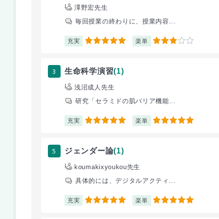
澤野宏先生
毎回授業の終わりに、授業内容...
充実
楽単
5
3
3
生命科学演習
(1)
浅沼成人先生
研究「セラミドの肌バリア機能...
充実
楽単
5
5
5
ジェンダー論
(1)
koumakixyoukou先生
具体的には、デジタルアクティ...
充実
楽単
5
5