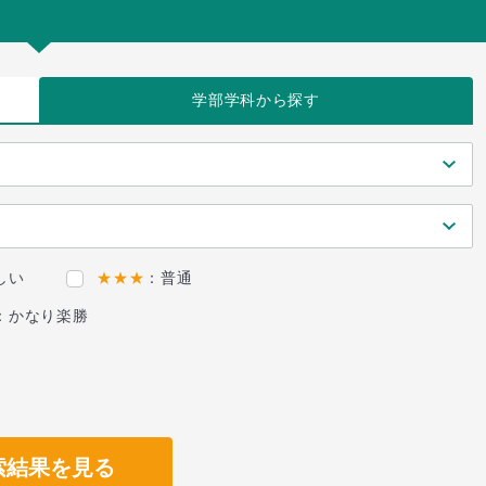
学部学科
から探す
しい
★★★
：普通
：かなり楽勝
索結果を見る