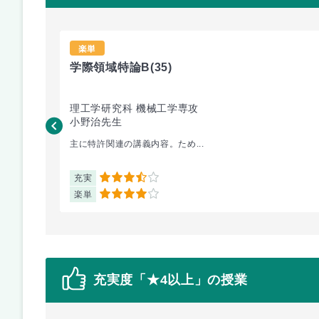
楽単
学際領域特論B
(35)
理工学研究科 機械工学専攻
小野治先生
主に特許関連の講義内容。ため...
充実
3.5
楽単
4
充実度「★4以上」の授業