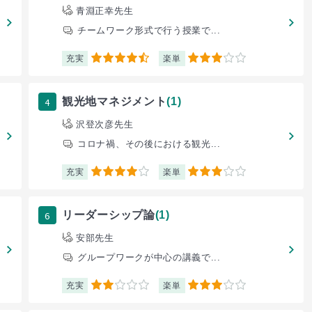
青淵正幸先生
チームワーク形式で行う授業で...
充実
楽単
4.5
3
4
観光地マネジメント
(1)
沢登次彦先生
コロナ禍、その後における観光...
充実
楽単
4
3
6
リーダーシップ論
(1)
安部先生
グループワークが中心の講義で...
充実
楽単
2
3