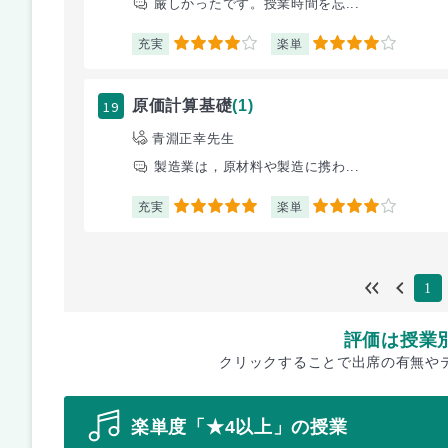
厳しかったです。授業時間を忘...
充実
楽単
4
4
19
原価計算基礎
(1)
青淵正幸先生
製造業は，原材料や製造に携わ...
充実
楽単
5
4
1
評価は授業
クリックすることで出席の有無や
楽単度「★4以上」の授業