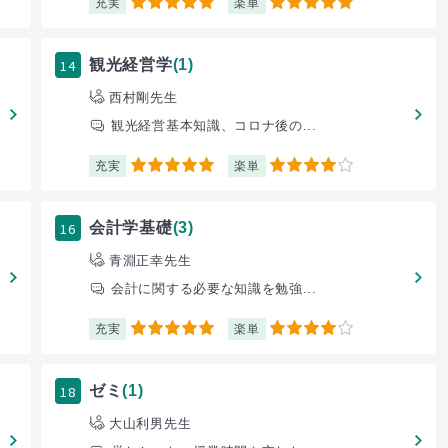
充実
楽単
5
5
14
観光経営学
(1)
西村剛先生
観光経営基本知識、コロナ後の...
充実
楽単
5
4
16
会計学基礎
(3)
青淵正幸先生
会計に関する必要な知識を勉強...
充実
楽単
5
4
18
ゼミ
(1)
大山利男先生