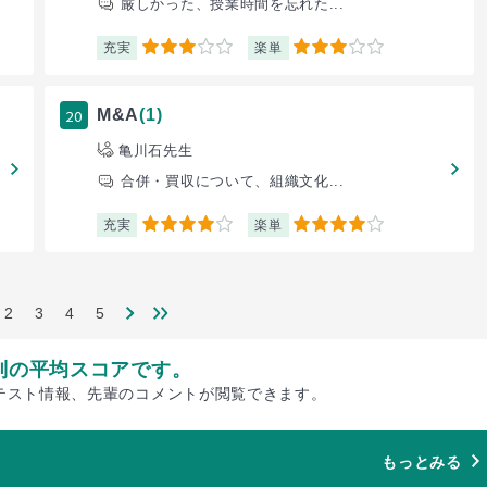
厳しかった、授業時間を忘れた...
充実
楽単
3
3
20
M&A
(1)
亀川石先生
合併・買収について、組織文化...
充実
楽単
4
4
2
3
4
5
別の平均スコアです。
テスト情報、先輩のコメントが閲覧できます。
もっとみる