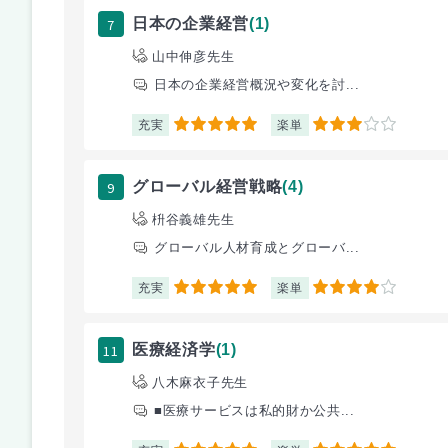
7
日本の企業経営
(1)
山中伸彦先生
日本の企業経営概況や変化を討...
充実
楽単
5
3
9
グローバル経営戦略
(4)
枡谷義雄先生
グローバル人材育成とグローバ...
充実
楽単
5
4
11
医療経済学
(1)
八木麻衣子先生
■医療サービスは私的財か公共...