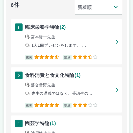
6件
1
臨床栄養学特論
(2)
宮本賢一先生
1人1回プレゼンをします。 ...
4.5
3.5
充実
楽単
2
食料消費と食文化特論
(1)
落合雪野先生
先生の講義ではなく、受講生の...
5
3
充実
楽単
3
園芸学特論
(1)