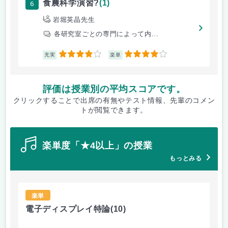
6
食農科学演習?
(1)
岩堀英晶先生
各研究室ごとの専門によって内...
4
4
充実
楽単
評価は授業別の平均スコアです。
クリックすることで出席の有無やテスト情報、先輩のコメン
トが閲覧できます。
楽単度「★4以上」の授業
もっとみる
楽単
電子ディスプレイ特論
(10)
流