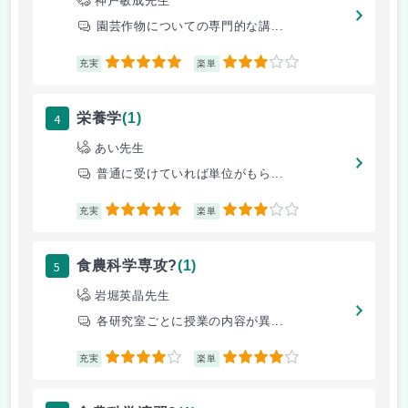
神戸敏成先生
園芸作物についての専門的な講...
5
3
充実
楽単
4
栄養学
(1)
あい先生
普通に受けていれば単位がもら...
5
3
充実
楽単
5
食農科学専攻?
(1)
岩堀英晶先生
各研究室ごとに授業の内容が異...
4
4
充実
楽単