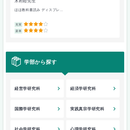
木村睦先生
大
ほほ教科書読み ディスプレ...
超
4
充実
充
4
楽単
楽
学部から探す
経営学研究科
経済学研究科
国際学研究科
実践真宗学研究科
社会学研究科
心理学研究科