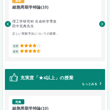
楽単
細胞周期学特論
(10)
生
理工学研究科 生命科学専攻
理
田中克典先生
大
正しい実験手法についての授業...
1人
4
充実
充
4.5
楽単
楽
充実度「★4以上」の授業
もっとみる
充実
細胞周期学特論
(10)
生