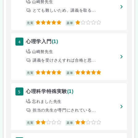
山崎努先生
とても難しいため、講義を取る...
5
1
充実
楽単
4
心理学入門
(1)
山崎努先生
講義を受けさえすれば合格と思...
5
5
充実
楽単
5
心理科学特殊実験
(1)
忘れました先生
担当の先生が専門にされている...
2
2
充実
楽単