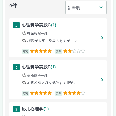
9件
1
心理科学実践G
(1)
有光興記先生
課題が大変。発表もあるが、レ...
5
2
充実
楽単
2
心理科学実践F
(1)
高橋依子先生
心理検査各種を勉強する授業。...
5
4
充実
楽単
3
応用心理学
(1)