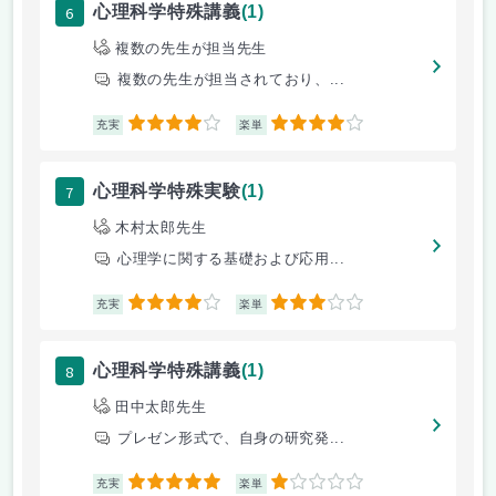
6
心理科学特殊講義
(1)
複数の先生が担当先生
複数の先生が担当されており、...
4
4
充実
楽単
7
心理科学特殊実験
(1)
木村太郎先生
心理学に関する基礎および応用...
4
3
充実
楽単
8
心理科学特殊講義
(1)
田中太郎先生
プレゼン形式で、自身の研究発...
5
1
充実
楽単