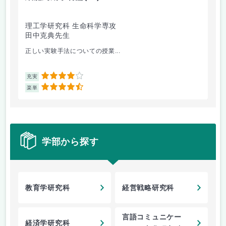
理工学研究科 生命科学専攻
理
田中克典先生
大
正しい実験手法についての授業...
1人
4
充実
充
4.5
楽単
楽
学部から探す
教育学研究科
経営戦略研究科
言語コミュニケー
経済学研究科