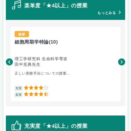
楽単度「★4以上」の授業
もっとみる
楽単
細胞周期学特論
(10)
生
理工学研究科 生命科学専攻
理
田中克典先生
大
正しい実験手法についての授業...
1人
4
充実
充
4.5
楽単
楽
充実度「★4以上」の授業