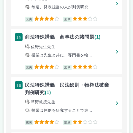
毎週、発表担当の人が判例研究...
4
3
充実
楽単
15
商法特殊講義 商事法の諸問題
(1)
佐野先生先生
授業は先生と共に、専門書を輪...
4
4
充実
楽単
16
民法特殊講義 民法総則・物権法破棄
判例研究
(1)
草野教授先生
授業は判例を研究することで進...
4
2
充実
楽単