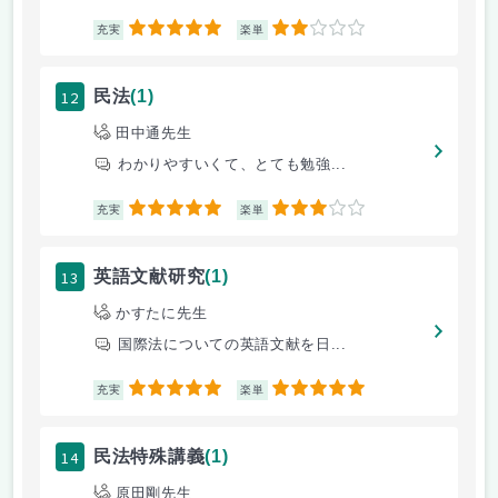
5
2
充実
楽単
12
民法
(1)
田中通先生
わかりやすいくて、とても勉強...
5
3
充実
楽単
13
英語文献研究
(1)
かすたに先生
国際法についての英語文献を日...
5
5
充実
楽単
14
民法特殊講義
(1)
原田剛先生