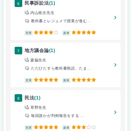
6
民事訴訟法
(1)
内山衛次先生
教科書とレジュメで授業が進む...
4
5
充実
楽単
7
地方議会論
(1)
森脇先生
ただひたすら教科書熟読、たま...
5
5
充実
楽単
8
民法
(1)
草野先生
毎回誰かが判例報告をする ...
5
3
充実
楽単