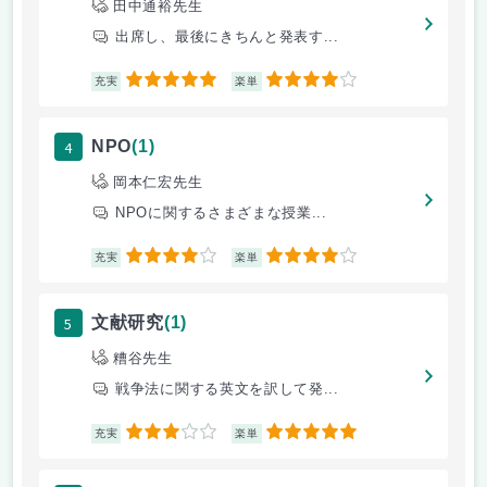
田中通裕先生
出席し、最後にきちんと発表す...
5
4
充実
楽単
4
NPO
(1)
岡本仁宏先生
NPOに関するさまざまな授業...
4
4
充実
楽単
5
文献研究
(1)
糟谷先生
戦争法に関する英文を訳して発...
3
5
充実
楽単