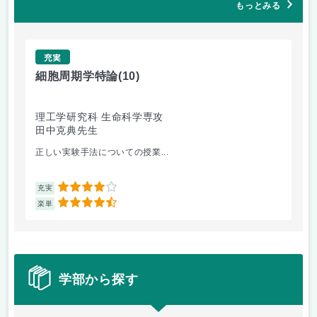
もっとみる
充実
細胞周期学特論
(10)
生
理工学研究科 生命科学専攻
理
田中克典先生
大
正しい実験手法についての授業...
1人
4
充実
充
4.5
楽単
楽
学部から探す