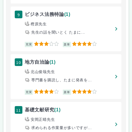
9
ビジネス法務特論
(1)
樫原先生
先生の話を聞いとく たまに...
3
4
充実
楽単
10
地方自治論
(1)
北山俊哉先生
専門書を購読し、たまに発表を...
4
4
充実
楽単
11
基礎文献研究
(1)
安岡正晴先生
求められる作業量が多いですが...