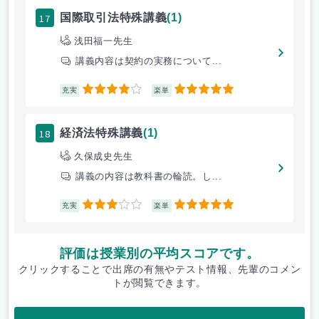
17
国際取引法特殊講義
(1)
浅田福一先生
講義内容は契約の実務について...
4
5
充実
楽単
18
経済法特殊講義
(1)
久保成史先生
講義の内容は教科書の輪読。し...
3
5
充実
楽単
評価は授業別の平均スコアです。
クリックすることで出席の有無やテスト情報、先輩のコメン
トが閲覧できます。