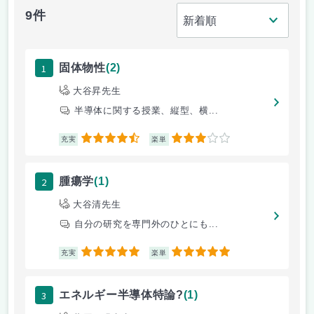
9件
1
固体物性
(2)
大谷昇先生
半導体に関する授業、縦型、横...
4.5
3
充実
楽単
2
腫瘍学
(1)
大谷清先生
自分の研究を専門外のひとにも...
5
5
充実
楽単
3
エネルギー半導体特論?
(1)