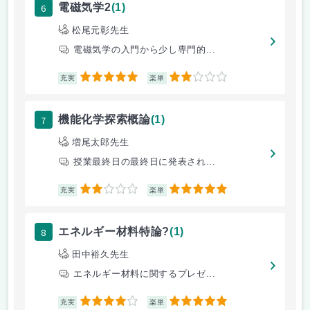
6
電磁気学2
(1)
松尾元彰先生
電磁気学の入門から少し専門的...
5
2
充実
楽単
7
機能化学探索概論
(1)
増尾太郎先生
授業最終日の最終日に発表され...
2
5
充実
楽単
8
エネルギー材料特論?
(1)
田中裕久先生
エネルギー材料に関するプレゼ...
4
5
充実
楽単