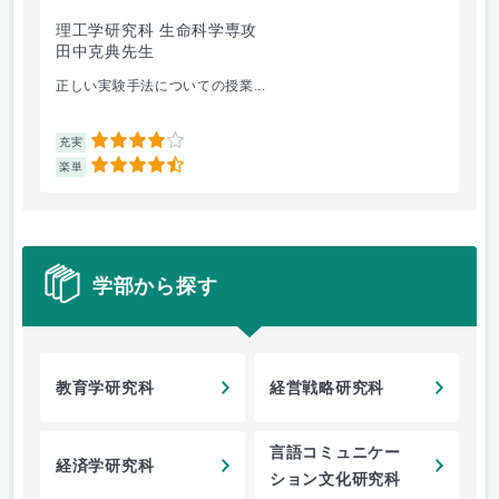
理工学研究科 生命科学専攻
理
田中克典先生
大
正しい実験手法についての授業...
1人
4
充実
充
4.5
楽単
楽
学部から探す
教育学研究科
経営戦略研究科
言語コミュニケー
経済学研究科
ション文化研究科