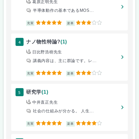
葛原正明先生
半導体動作の基本であるMOS...
5
3
充実
楽単
4
ナノ物性特論?
(1)
日比野浩樹先生
講義内容は、主に群論です。レ...
5
3
充実
楽単
5
研究学
(1)
中井直正先生
社会の仕組みが分かる。 人生...
5
4
充実
楽単