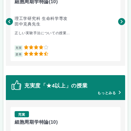
細胞周期学特論
(10)
生
理工学研究科 生命科学専攻
理
田中克典先生
大
正しい実験手法についての授業...
1人
4
充実
充
4.5
楽単
楽
充実度「★4以上」の授業
もっとみる
充実
細胞周期学特論
(10)
生