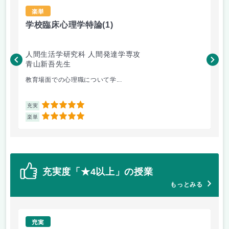
楽単
学校臨床心理学特論
(1)
古
人間生活学研究科 人間発達学専攻
文
青山新吾先生
原
教育場面での心理職について学...
源
5
充実
充
5
楽単
楽
充実度「★4以上」の授業
もっとみる
充実