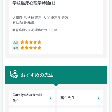
学校臨床心理学特論
(1)
人
人間生活学研究科 人間発達学専攻
文
青山新吾先生
崎
教育場面での心理職について学...
人
5
充実
充
5
楽単
楽
おすすめの先生
CarolynAweierski
葛生先生
先生