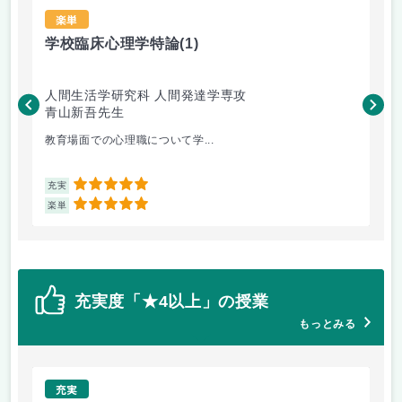
楽単
学校臨床心理学特論
(1)
古
人間生活学研究科 人間発達学専攻
文
青山新吾先生
原
教育場面での心理職について学...
源
5
充実
充
5
楽単
楽
充実度「★4以上」の授業
もっとみる
充実