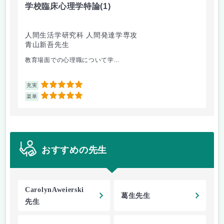
学校臨床心理学特論
(1)
人
人間生活学研究科 人間発達学専攻
文
青山新吾先生
崎
教育場面での心理職について学...
人
5
充実
充
5
楽単
楽
おすすめの先生
CarolynAweierski
葛生先生
先生