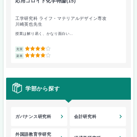
応用コロイド化学特論
(15)
界
工学研究科 ライフ・マテリアルデザイン専攻
工
川崎英也先生
川
授業は解り易く、かなり面白い...
様
4
充実
充
4
楽単
楽
学部から探す
ガバナンス研究科
会計研究科
外国語教育学研究