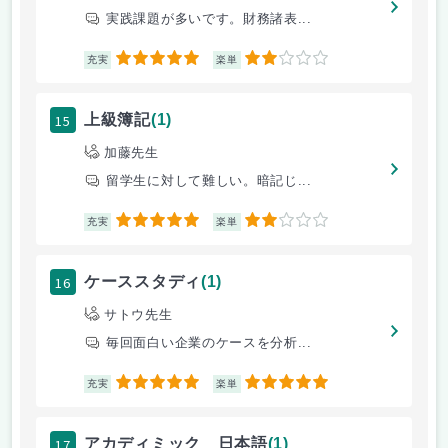
実践課題が多いです。財務諸表...
5
2
充実
楽単
15
上級簿記
(1)
加藤先生
留学生に対して難しい。暗記じ...
5
2
充実
楽単
16
ケーススタディ
(1)
サトウ先生
毎回面白い企業のケースを分析...
5
5
充実
楽単
17
アカディミック 日本語
(1)