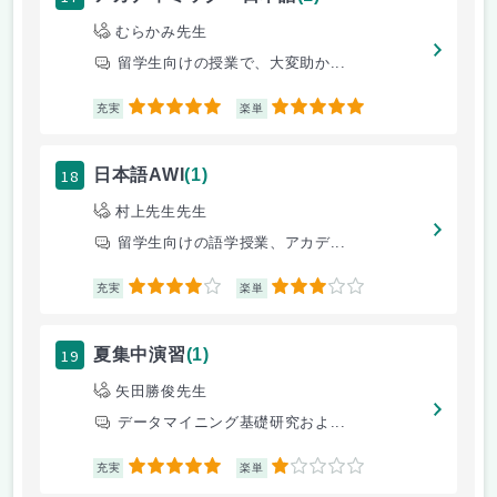
むらかみ先生
留学生向けの授業で、大変助か...
5
5
充実
楽単
18
日本語AWI
(1)
村上先生先生
留学生向けの語学授業、アカデ...
4
3
充実
楽単
19
夏集中演習
(1)
矢田勝俊先生
データマイニング基礎研究およ...
5
1
充実
楽単