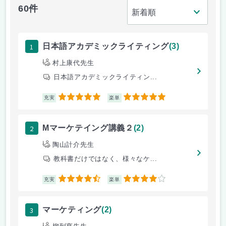
60件
1
日本語アカデミックライティング
(3)
村上康代先生
日本語アカデミックライティン...
5
5
充実
楽単
2
Mマーケテイング講義２
(2)
陶山計介先生
教科書だけではなく、様々なケ...
4.5
4
充実
楽単
3
マーケティング
(2)