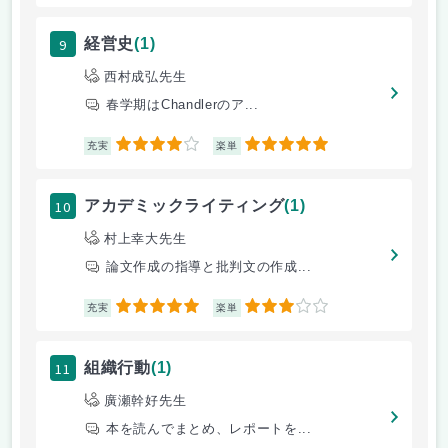
9
経営史
(1)
西村成弘先生
春学期はChandlerのア...
4
5
充実
楽単
10
アカデミックライティング
(1)
村上幸大先生
論文作成の指導と批判文の作成...
5
3
充実
楽単
11
組織行動
(1)
廣瀬幹好先生
本を読んでまとめ、レポートを...