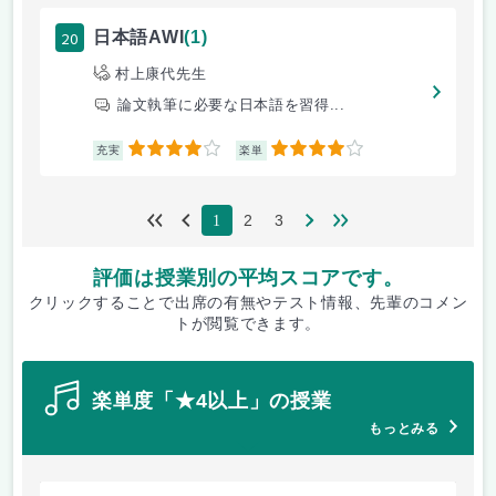
20
日本語AWI
(1)
村上康代先生
論文執筆に必要な日本語を習得...
4
4
充実
楽単
2
3
1
評価は授業別の平均スコアです。
クリックすることで出席の有無やテスト情報、先輩のコメン
トが閲覧できます。
楽単度「★4以上」の授業
もっとみる