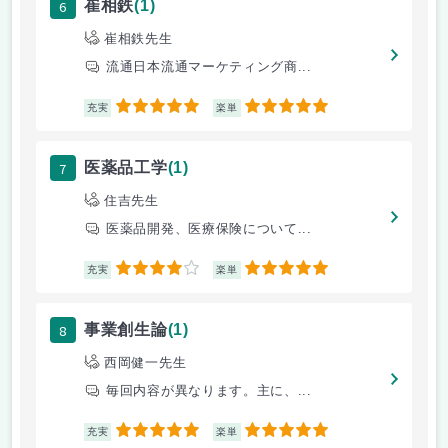
6
崔相鉄
(1)
崔相鉄先生
流通日本流通マーケティング商...
5
5
充実
楽単
7
医薬品工学
(1)
住吉先生
医薬品開発、医療保険について...
4
5
充実
楽単
8
事業創生論
(1)
西岡健一先生
毎回内容が異なります。主に、...
5
5
充実
楽単