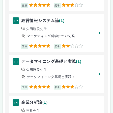
5
3
充実
楽単
12
経営情報システム論
(1)
矢田勝俊先生
マーケティング科学について発...
5
2
充実
楽単
13
データマイニング基礎と実践
(1)
矢田勝俊先生
データマイニング基礎と実践：...
5
3
充実
楽単
14
企業分析論
(1)
吉良先生