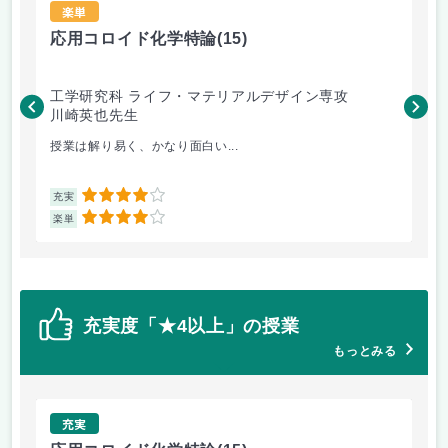
楽単
応用コロイド化学特論
(15)
界
工学研究科 ライフ・マテリアルデザイン専攻
工
川崎英也先生
川
授業は解り易く、かなり面白い...
様
4
充実
充
4
楽単
楽
充実度「★4以上」の授業
もっとみる
充実