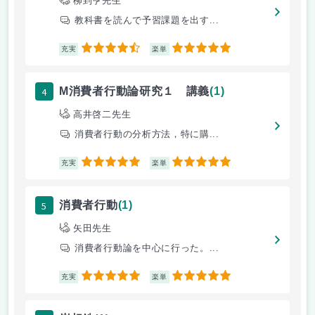
柳到亨先生
教科書を読んで予習課題を出す...
4.5
5
充実
楽単
4
M消費者行動論研究１ 講義
(1)
高井啓二先生
消費者行動の分析方法，特に購...
5
5
充実
楽単
5
消費者行動
(1)
矢田先生
消費者行動論を中心に行った。...
5
5
充実
楽単