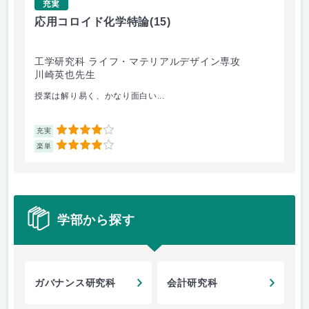
充実
応用コロイド化学特論
(15)
界
工学研究科 ライフ・マテリアルデザイン専攻
工
川崎英也先生
川
授業は解り易く、かなり面白い...
様
4
充実
充
4
楽単
楽
学部から探す
ガバナンス研究科
会計研究科