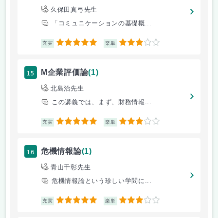
久保田真弓先生
「コミュニケーションの基礎概...
5
3
充実
楽単
15
M企業評価論
(1)
北島治先生
この講義では、まず、財務情報...
5
3
充実
楽単
16
危機情報論
(1)
青山千彰先生
危機情報論という珍しい学問に...
5
3
充実
楽単