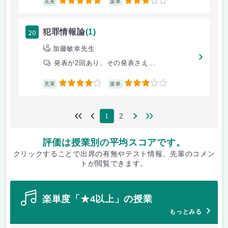
5
3
充実
楽単
20
犯罪情報論
(1)
加藤敏幸先生
発表が2回あり、その発表さえ...
4
3
充実
楽単
2
1
評価は授業別の平均スコアです。
クリックすることで出席の有無やテスト情報、先輩のコメン
トが閲覧できます。
楽単度「★4以上」の授業
もっとみる