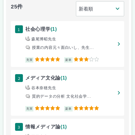
25件
1
社会心理学
(1)
森尾博昭先生
授業の内容元々面白いし、先生...
5
3
充実
楽単
2
メディア文化論
(1)
谷本奈穂先生
質的データの分析 文化社会学...
5
5
充実
楽単
3
情報メディア論
(1)