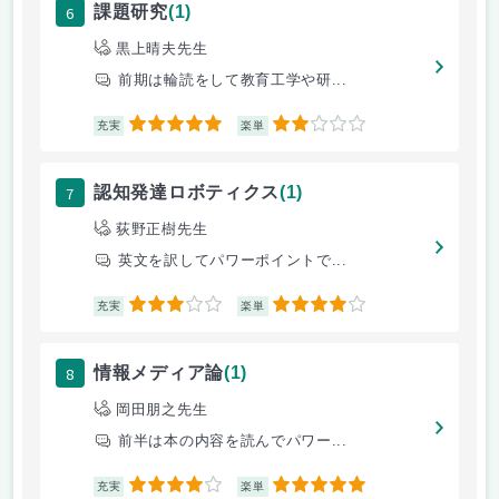
6
課題研究
(1)
黒上晴夫先生
前期は輪読をして教育工学や研...
5
2
充実
楽単
7
認知発達ロボティクス
(1)
荻野正樹先生
英文を訳してパワーポイントで...
3
4
充実
楽単
8
情報メディア論
(1)
岡田朋之先生
前半は本の内容を読んでパワー...
4
5
充実
楽単