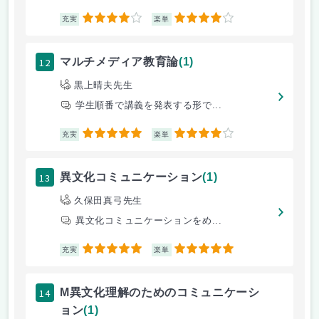
4
4
充実
楽単
12
マルチメディア教育論
(1)
黒上晴夫先生
学生順番で講義を発表する形で...
5
4
充実
楽単
13
異文化コミュニケーション
(1)
久保田真弓先生
異文化コミュニケーションをめ...
5
5
充実
楽単
14
M異文化理解のためのコミュニケーシ
ョン
(1)