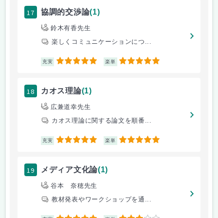
17
協調的交渉論
(1)
鈴木有香先生
楽しくコミュニケーションにつ...
5
5
充実
楽単
18
カオス理論
(1)
広兼道幸先生
カオス理論に関する論文を順番...
5
5
充実
楽単
19
メディア文化論
(1)
谷本 奈穂先生
教材発表やワークショップを通...