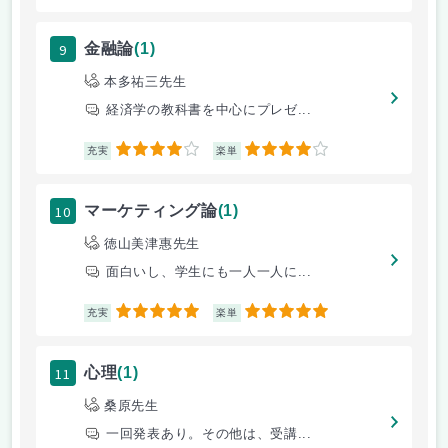
9
金融論
(1)
本多祐三先生
経済学の教科書を中心にプレゼ...
4
4
充実
楽単
10
マーケティング論
(1)
徳山美津惠先生
面白いし、学生にも一人一人に...
5
5
充実
楽単
11
心理
(1)
桑原先生
一回発表あり。その他は、受講...