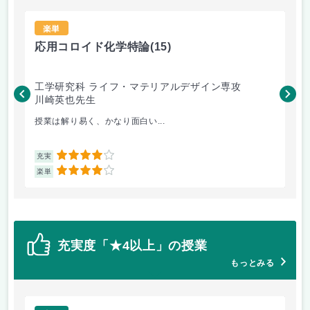
楽単
応用コロイド化学特論
(15)
界
工学研究科 ライフ・マテリアルデザイン専攻
工
川崎英也先生
川
授業は解り易く、かなり面白い...
様
4
充実
充
4
楽単
楽
充実度「★4以上」の授業
もっとみる