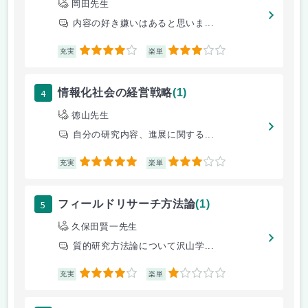
岡田先生
内容の好き嫌いはあると思いま...
4
3
充実
楽単
4
情報化社会の経営戦略
(1)
徳山先生
自分の研究内容、進展に関する...
5
3
充実
楽単
5
フィールドリサーチ方法論
(1)
久保田賢一先生
質的研究方法論について沢山学...
4
1
充実
楽単