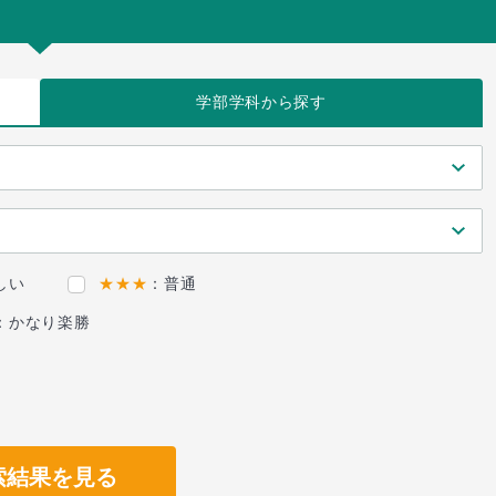
学部学科
から探す
しい
★★★
：普通
：かなり楽勝
索結果を見る