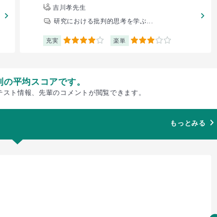
吉川孝先生
研究における批判的思考を学ぶ...
充実
楽単
4
3
別の平均スコアです。
テスト情報、先輩のコメントが閲覧できます。
もっとみる