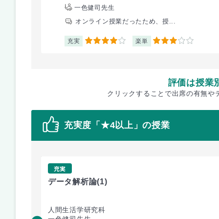
一色健司先生
オンライン授業だったため、授...
充実
楽単
4
3
評価は授業
クリックすることで出席の有無や
充実度「★4以上」の授業
充実
データ解析論
(1)
人間生活学研究科
一色健司先生