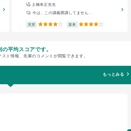
土橋幸正先生
今は、この講義開講してません...
充実
楽単
4
4
別の平均スコアです。
テスト情報、先輩のコメントが閲覧できます。
もっとみる