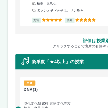
和泉 尭己先生
ヌクレオチド分子は、リン酸を...
充実
楽単
5
5
評価は授業
クリックすることで出席の有無や
楽単度「★4以上」の授業
楽単
DNA
(1)
現代文化研究科 言語文化専攻
和泉 尭己先生