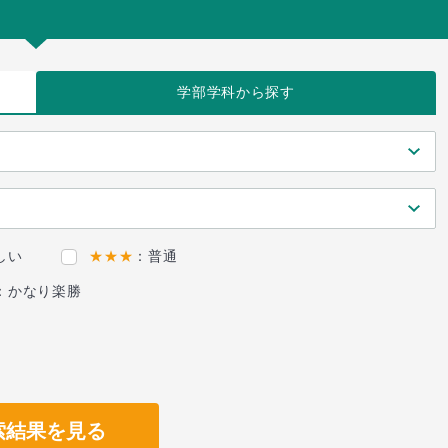
学部学科
から探す
しい
★★★
：普通
：かなり楽勝
索結果を見る