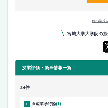
他の学校
宮城大学大学院の授
授業評価・楽単情報一覧
24件
1
食産業学特論
(1)