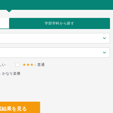
学部学科
から探す
しい
★★★
：普通
：かなり楽勝
索結果を見る