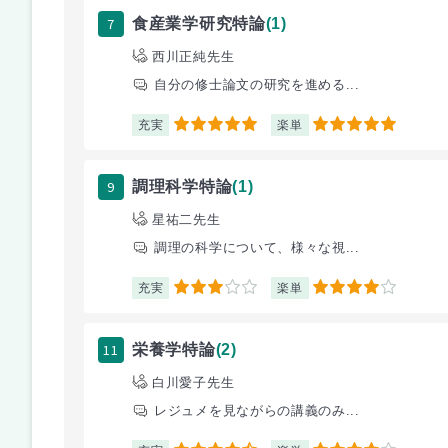
7
食産業学研究特論
(1)
西川正純先生
自分の修士論文の研究を進める...
充実
楽単
5
5
9
調理科学特論
(1)
星祐二先生
調理の科学について、様々な視...
充実
楽単
3
4
11
栄養学特論
(2)
白川愛子先生
レジュメを見ながらの講義のみ...