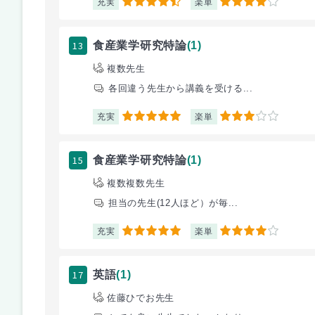
充実
楽単
4.5
4
13
食産業学研究特論
(1)
複数先生
各回違う先生から講義を受ける...
充実
楽単
5
3
15
食産業学研究特論
(1)
複数複数先生
担当の先生(12人ほど）が毎...
充実
楽単
5
4
17
英語
(1)
佐藤ひでお先生