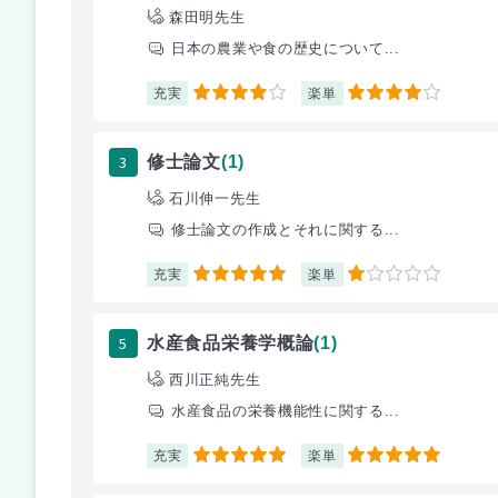
森田明先生
日本の農業や食の歴史について...
充実
楽単
4
4
3
修士論文
(1)
石川伸一先生
修士論文の作成とそれに関する...
充実
楽単
5
1
5
水産食品栄養学概論
(1)
西川正純先生
水産食品の栄養機能性に関する...
充実
楽単
5
5