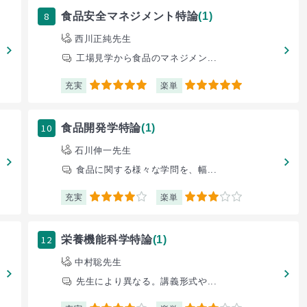
8
食品安全マネジメント特論
(1)
西川正純先生
工場見学から食品のマネジメン...
充実
楽単
5
5
10
食品開発学特論
(1)
石川伸一先生
食品に関する様々な学問を、幅...
充実
楽単
4
3
12
栄養機能科学特論
(1)
中村聡先生
先生により異なる。講義形式や...