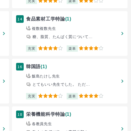
充実
楽単
4
3
14
食品素材工学特論
(1)
複数複数先生
糖、脂質、たんぱく質について...
充実
楽単
4
4
16
韓国語
(1)
飯島たけし先生
とてもいい先生でした。 ただ...
充実
楽単
4
4
18
栄養機能科学特論
(1)
各教員先生