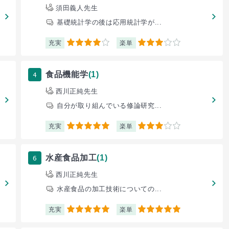
須田義人先生
基礎統計学の後は応用統計学が...
充実
楽単
4
3
4
食品機能学
(1)
西川正純先生
自分が取り組んでいる修論研究...
充実
楽単
5
3
6
水産食品加工
(1)
西川正純先生
水産食品の加工技術についての...
充実
楽単
5
5