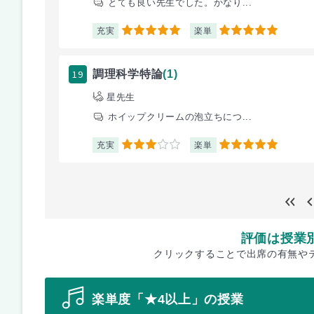
とても良い先生でした。かなり...
充実
楽単
5
5
19
調理科学特論
(1)
星先生
ホイップクリームの泡立ちにつ...
充実
楽単
3
5
評価は授業
クリックすることで出席の有無や
楽単度「★4以上」の授業