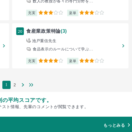
数人の教授が各々の専門分野を...
充実
楽単
3
3
20
食産業政策特論
(3)
池戸重信先生
食品表示のルールについて学ぶ...
充実
楽単
4
3
2
1
別の平均スコアです。
テスト情報、先輩のコメントが閲覧できます。
もっとみる