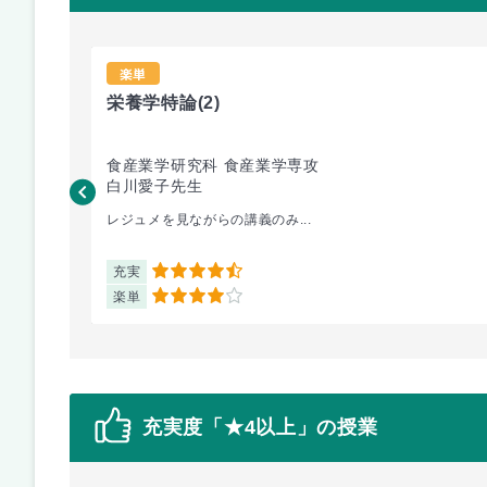
楽単
栄養学特論
(2)
食産業学研究科 食産業学専攻
白川愛子先生
レジュメを見ながらの講義のみ...
充実
4.5
楽単
4
充実度「★4以上」の授業