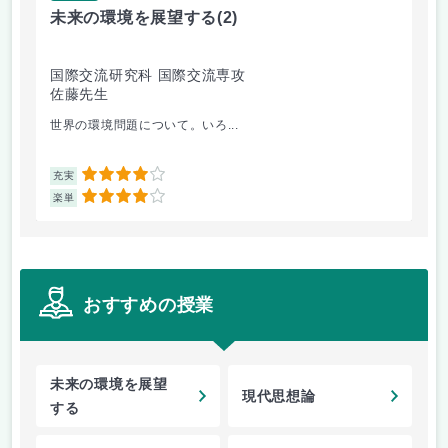
未来の環境を展望する
(2)
イ
国際交流研究科 国際交流専攻
国
佐藤先生
今
世界の環境問題について。いろ...
レ
4
充実
充
4
楽単
楽
おすすめの授業
未来の環境を展望
現代思想論
する