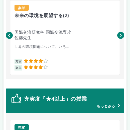
楽単
未来の環境を展望する
(2)
現
国際交流研究科 国際交流専攻
国
佐藤先生
矢
世界の環境問題について。いろ...
も
4
充実
充
4
楽単
楽
充実度「★4以上」の授業
もっとみる
充実