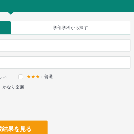
学部学科
から探す
しい
★★★
：普通
：かなり楽勝
索結果を見る