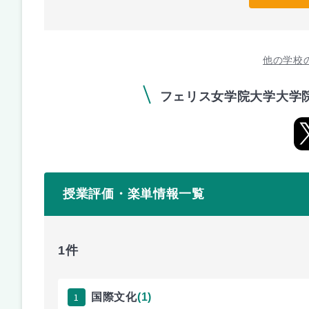
他の学校
フェリス女学院大学大学
授業評価・楽単情報一覧
1件
1
国際文化
(1)