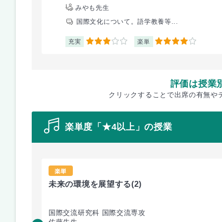
みやも先生
国際文化について。語学教養等...
充実
楽単
3
4
評価は授業
クリックすることで出席の有無や
楽単度「★4以上」の授業
楽単
未来の環境を展望する
(2)
国際交流研究科 国際交流専攻
佐藤先生