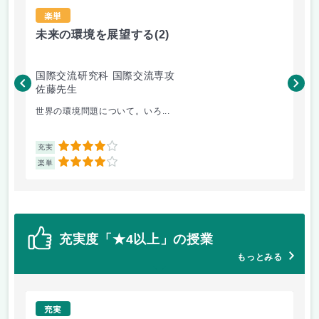
楽単
未来の環境を展望する
(2)
現
国際交流研究科 国際交流専攻
国
佐藤先生
矢
世界の環境問題について。いろ...
も
4
充実
充
4
楽単
楽
充実度「★4以上」の授業
もっとみる
充実