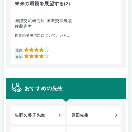
未来の環境を展望する
(2)
イ
国際交流研究科 国際交流専攻
国
佐藤先生
今
世界の環境問題について。いろ...
レ
4
充実
充
4
楽単
楽
おすすめの先生
矢野久美子先生
原田先生