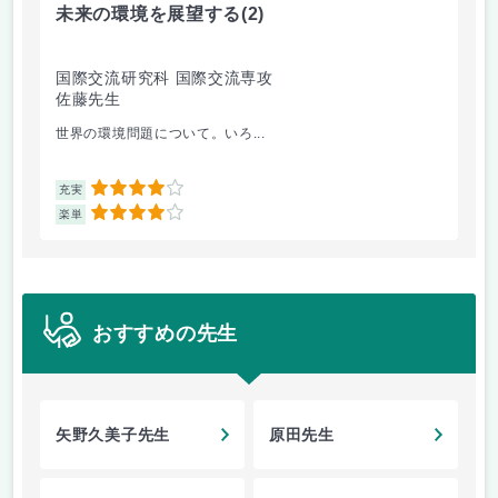
未来の環境を展望する
(2)
イ
国際交流研究科 国際交流専攻
国
佐藤先生
今
世界の環境問題について。いろ...
レ
4
充実
充
4
楽単
楽
おすすめの先生
矢野久美子先生
原田先生