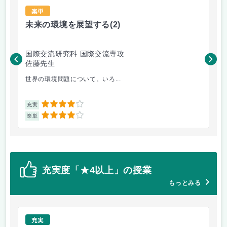
楽単
未来の環境を展望する
(2)
現
国際交流研究科 国際交流専攻
国
佐藤先生
矢
世界の環境問題について。いろ...
も
4
充実
充
4
楽単
楽
充実度「★4以上」の授業
もっとみる
充実