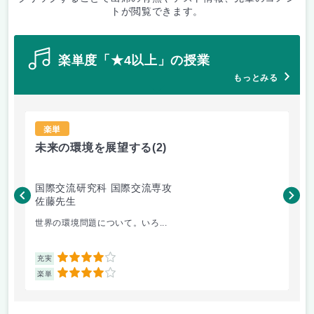
トが閲覧できます。
楽単度「★4以上」の授業
もっとみる
楽単
未来の環境を展望する
(2)
現
国際交流研究科 国際交流専攻
国
佐藤先生
矢
世界の環境問題について。いろ...
も
4
充実
充
4
楽単
楽