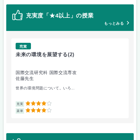
充実度「★4以上」の授業
もっとみる
充実
未来の環境を展望する
(2)
イ
国際交流研究科 国際交流専攻
国
佐藤先生
今
世界の環境問題について。いろ...
レ
4
充実
充
4
楽単
楽