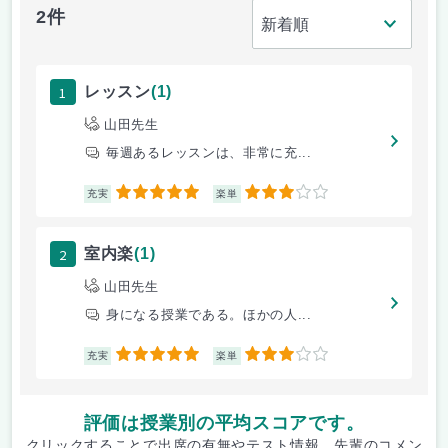
2件
1
レッスン
(1)
山田先生
毎週あるレッスンは、非常に充...
5
3
充実
楽単
2
室内楽
(1)
山田先生
身になる授業である。ほかの人...
5
3
充実
楽単
評価は授業別の平均スコアです。
クリックすることで出席の有無やテスト情報、先輩のコメン