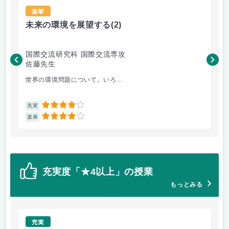
楽単
未来の環境を展望する
(2)
現
国際交流研究科 国際交流専攻
国
佐藤先生
矢
世界の環境問題について。いろ...
も
4
充実
充
4
楽単
楽
充実度「★4以上」の授業
もっとみる
充実