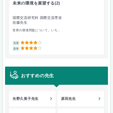
未来の環境を展望する
(2)
イ
国際交流研究科 国際交流専攻
国
佐藤先生
今
世界の環境問題について。いろ...
レ
4
充実
充
4
楽単
楽
おすすめの先生
矢野久美子先生
原田先生