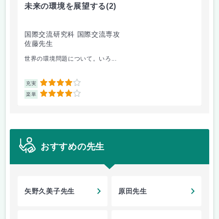
未来の環境を展望する
(2)
イ
国際交流研究科 国際交流専攻
国
佐藤先生
今
世界の環境問題について。いろ...
レ
4
充実
充
4
楽単
楽
おすすめの先生
矢野久美子先生
原田先生