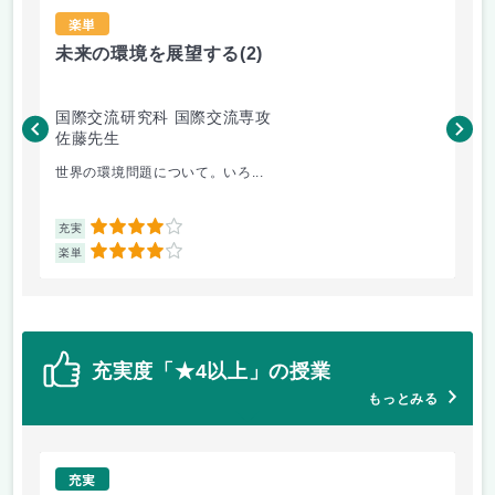
楽単
未来の環境を展望する
(2)
現
国際交流研究科 国際交流専攻
国
佐藤先生
矢
世界の環境問題について。いろ...
も
4
充実
充
4
楽単
楽
充実度「★4以上」の授業
もっとみる
充実